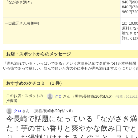
『ながさき満々』
940円/90
840円/72
960円72
一口蔵元さん募集中!
1口 10,0
原料とな
験できま
詳しくは
お店・スポットからのメッセージ
「満ち溢れている・いっぱいである」という意味を込めて名前をつけた本格焼酎
いる街であって欲しい、飲んで頂いた方の心に幸せが満ち溢れますようにという
おすすめのクチコミ （
1
件）
このお店・スポットの
クロ
さん （男性/長崎市/20代/Lv.6）
(投稿：2011/11
推薦者
クロ
さん （男性/長崎市/20代/Lv.6）
今長崎で話題になっている「ながさき満
た！芋の甘い香りと爽やかな飲み口でと
り、お湯割りはもちろんのこと、ストレ