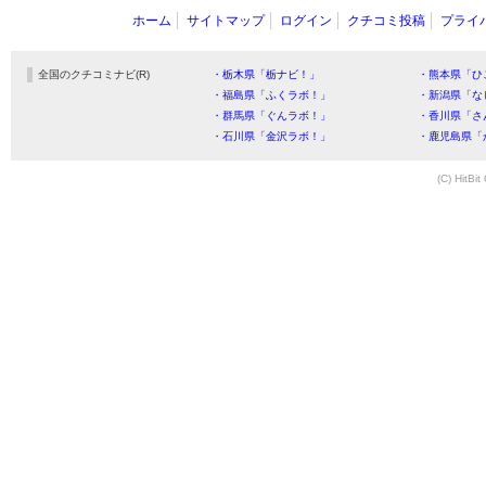
ホーム
サイトマップ
ログイン
クチコミ投稿
プライ
全国のクチコミナビ(R)
・栃木県「栃ナビ！」
・熊本県「ひ
・福島県「ふくラボ！」
・新潟県「な
・群馬県「ぐんラボ！」
・香川県「さ
・石川県「金沢ラボ！」
・鹿児島県「
(C) HitBit