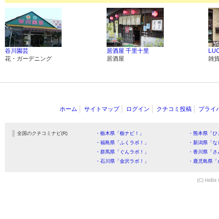
谷川園芸
居酒屋 千里十里
LUC
花・ガーデニング
居酒屋
雑
ホーム
サイトマップ
ログイン
クチコミ投稿
プライ
全国のクチコミナビ(R)
・栃木県「栃ナビ！」
・熊本県「ひ
・福島県「ふくラボ！」
・新潟県「な
・群馬県「ぐんラボ！」
・香川県「さ
・石川県「金沢ラボ！」
・鹿児島県「
(C) HitBit