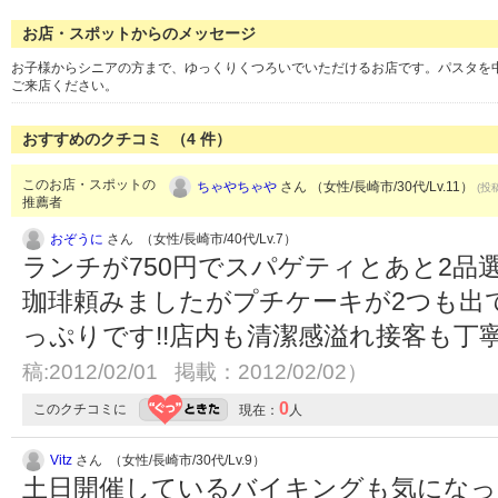
お店・スポットからのメッセージ
お子様からシニアの方まで、ゆっくりくつろいでいただけるお店です。パスタを
ご来店ください。
おすすめのクチコミ （
4
件）
このお店・スポットの
ちゃやちゃや
さん （女性/長崎市/30代/Lv.11）
(投稿
推薦者
おぞうに
さん （女性/長崎市/40代/Lv.7）
ランチが750円でスパゲティとあと2品
珈琲頼みましたがプチケーキが2つも出
っぷりです!!店内も清潔感溢れ接客も
稿:2012/02/01 掲載：2012/02/02）
0
このクチコミに
現在：
人
Vitz
さん （女性/長崎市/30代/Lv.9）
土日開催しているバイキングも気になっ