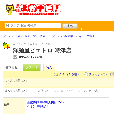
グルメ
洋食
レストラン・洋食
グルメ
各国料理
イタリア料理
ヨウメンヤピエトロ トギツテン
洋麺屋ピエトロ 時津店
095-881-3320
基本情報
クチコミ
写真
クチコミを書く
チェックイン
じぶんのお気に入り:
メモ:
みんなのお気に入り:
お気に入り…
1人
おススメ☆…
1人
ランチ…
1人
西彼杵郡時津町浜田郷751-5
住所
イオン時津店1F