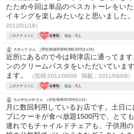
たため今回は単品のペスカトーレをいた
イキングを楽しみたいなと思いました
2012/01/19）
0
このクチコミに
現在：
人
スカッツ
さん （男性/西彼杵郡時津町/30代/Lv.28）
近所にあるので今は時津店に通ってます
ンのクリームパスタをいただいていま
ます。
（投稿:2011/09/09 掲載：2011/09/09）
0
このクチコミに
現在：
人
ちゃやちゃや
さん （女性/長崎市/30代/Lv.11）
月に数回利用しているお店です。土日に
プにケーキが食べ放題1500円で、とて
連れでもチャイルドチェアも、子供用の