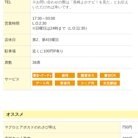
TEL
※お問い合わせの際は「長崎よかナビ！を見た」とお伝え
いただければ幸いです。
17:30～03:00
営業時間
L.O.2:30
※日曜日は24時まで（L.O.11:30）
店休日
第2、第4日曜日
駐車場
近くに100円P有り
席数
38席
サービス
オススメ
マグロとアボカドのわさび和え
750円