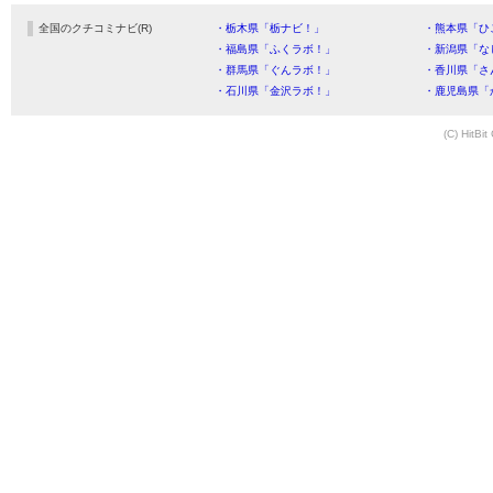
全国のクチコミナビ(R)
・栃木県「栃ナビ！」
・熊本県「ひ
・福島県「ふくラボ！」
・新潟県「な
・群馬県「ぐんラボ！」
・香川県「さ
・石川県「金沢ラボ！」
・鹿児島県「
(C) HitBit