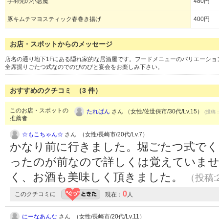
手羽先の小悪魔
480円
豚キムチマヨスティック春巻き揚げ
400円
お店・スポットからのメッセージ
店名の通り地下1Fにある隠れ家的な居酒屋です。フードメニューのバリエーシ
全席掘りごたつ式なのでのびのびと宴会をお楽しみ下さい。
おすすめのクチコミ （
3
件）
このお店・スポットの
たれぱん
さん （女性/佐世保市/30代/Lv.15）
(投稿：
推薦者
☆もこちゃん☆
さん （女性/長崎市/20代/Lv.7）
かなり前に行きました。堀ごたつ式でく
ったのが前なので詳しくは覚えていませ
く、お酒も美味しく頂きました。
（投稿:2
0
このクチコミに
現在：
人
にーなあんな
さん （女性/長崎市/20代/Lv.11）