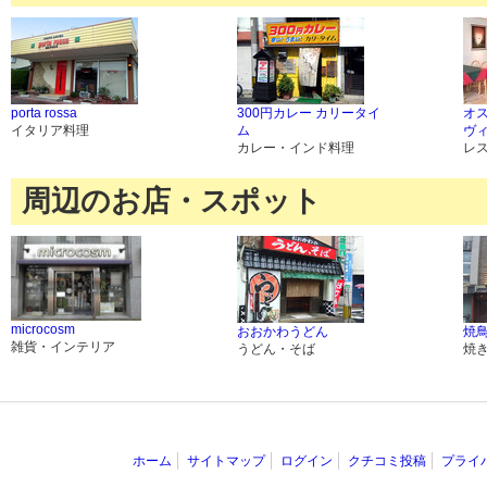
porta rossa
300円カレー カリータイ
オス
イタリア料理
ム
ヴ
カレー・インド料理
レ
周辺のお店・スポット
microcosm
おおかわうどん
焼
雑貨・インテリア
うどん・そば
焼
ホーム
サイトマップ
ログイン
クチコミ投稿
プライ