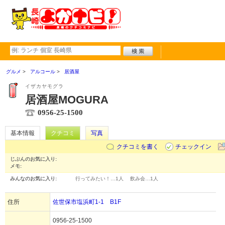
グルメ
アルコール
居酒屋
イザカヤモグラ
居酒屋MOGURA
0956-25-1500
基本情報
クチコミ
写真
クチコミを書く
チェックイン
じぶんのお気に入り:
メモ:
みんなのお気に入り:
行ってみたい！…
1人
飲み会…
1人
住所
佐世保市塩浜町1-1 B1F
0956-25-1500