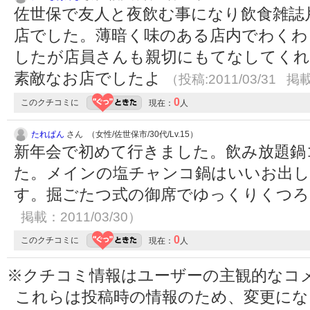
佐世保で友人と夜飲む事になり飲食雑誌
店でした。薄暗く味のある店内でわくわ
したが店員さんも親切にもてなしてくれ
素敵なお店でしたよ
（投稿:2011/03/31 掲載
0
このクチコミに
現在：
人
たれぱん
さん （女性/佐世保市/30代/Lv.15）
新年会で初めて行きました。飲み放題鍋
た。メインの塩チャンコ鍋はいいお出
す。掘ごたつ式の御席でゆっくりくつ
掲載：2011/03/30）
0
このクチコミに
現在：
人
※クチコミ情報はユーザーの主観的なコ
これらは投稿時の情報のため、変更に