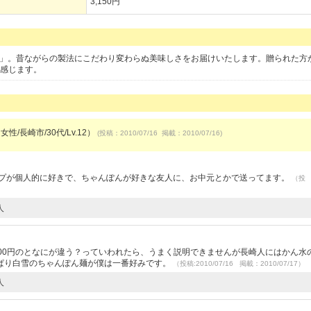
3,150円
ん」。昔ながらの製法にこだわり変わらぬ美味しさをお届けいたします。贈られた方
を感じます。
女性/長崎市/30代/Lv.12）
(投稿：2010/07/16 掲載：2010/07/16)
ープが個人的に好きで、ちゃんぽんが好きな友人に、お中元とかで送ってます。
（投
人
00円のとなにが違う？っていわれたら、うまく説明できませんが長崎人にはかん水
ぱり白雪のちゃんぽん麺が僕は一番好みです。
（投稿:2010/07/16 掲載：2010/07/17）
人