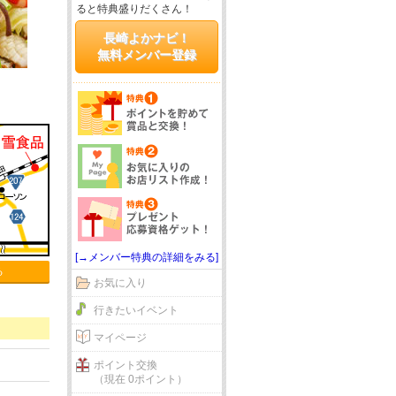
ると特典盛りだくさん！
長崎よかナビ！
無料メンバー登録
[→メンバー特典の詳細をみる]
る
お気に入り
行きたいイベント
マイページ
ポイント交換
（現在 0ポイント）