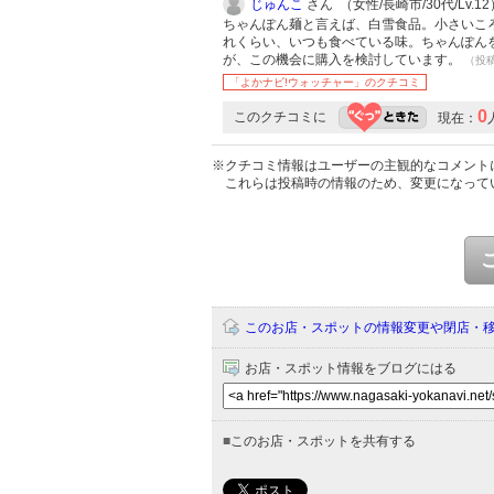
じゅんこ
さん （女性/長崎市/30代/Lv.12
ちゃんぽん麺と言えば、白雪食品。小さいこ
れくらい、いつも食べている味。ちゃんぽん
が、この機会に購入を検討しています。
（投稿:
「よかナビ!ウォッチャー」のクチコミ
0
このクチコミに
現在：
※クチコミ情報はユーザーの主観的なコメント
これらは投稿時の情報のため、変更になって
このお店・スポットの情報変更や閉店・
お店・スポット情報をブログにはる
■
このお店・スポットを共有する