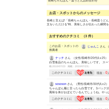
長崎ちゃんぽん・皿うどん詰め合わせ
お店・スポットからのメッセージ
長崎と言えば!「長崎ちゃんぽん・長崎皿うど
文をいただける”時、美味しさが伝わった瞬間
おすすめのクチコミ （
3
件）
このお店・スポットの
じゅんこ
さん （
推薦者
ナッチ
さん （女性/長崎市/20代/Lv.25）
白雪食品のちゃんぽん、美味しいです。 ス
稿:2010/07/23 掲載：2010/07/23）
0
このクチコミに
現在：
sososon
さん （男性/長崎市/30代/Lv.2）
ちゃんぽん麺と言ったら白雪です。3パック1
風味を体がおぼえているんでしょうね。やっ
0
このクチコミに
現在：