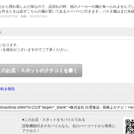
）
ろから慣れ親しんだ味なので、品切れの時、他のメーカーの麺が食べられませんで
を作るときは必ずこちらの麺が置いてあるスーパーに行きます。パスタ麺はまだ未
2010/07/16 掲載：2010/07/16）
人
になります。
いる場合がございますのでご了承ください。
このお店・スポットのクチコミを書く
移転を報告
■
このお店・スポットをモバイルでみる
読取機能付きのモバイルなら、右のバーコードから簡単に
アクセス！