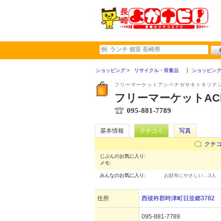
ショッピング
リサイクル・骨董品
ショッピン
フリーマーケットアシベナガサキトキツテ
フリーマーケットAC
095-881-7789
基本情報
クチコミ
写真
クチ
じぶんのお気に入り:
メモ:
みんなのお気に入り:
お財布にやさしい…
3人
住所
西彼杵郡時津町日並郷3782
095-881-7789