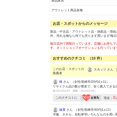
新品家具
アウトレット商品各種
お店・スポットからのメッセージ
新品・中古品・アウトレット品・倒産品・理由
外、売れる物なら何でも売ります買います!毎
毎日店内で買取行っています。店舗にお持ちで
す。ネットショップオークションも行っていま
おすすめのクチコミ （
10
件）
このお店・スポットの
スカッツ
さん （
推薦者
柊
さん （女性/長崎市/20代/Lv.11）
リサイクル品の数が豊富で、安く購入できるの
稿:2013/01/07 掲載：2013/01/08）
0
このクチコミに
現在：
抹茶
さん （女性/長崎市/40代/Lv.13）
洋服、タオル、自転車等いろんなものを買い取