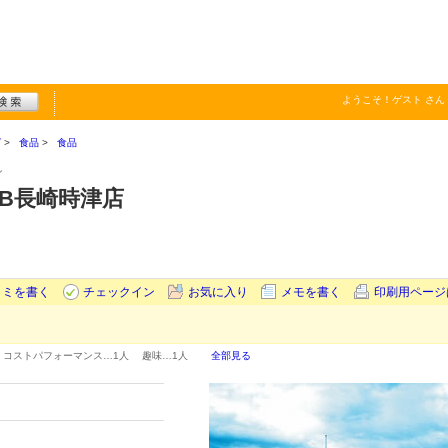
ようこそ！
ゲスト
さん
グ
食品
食品
ン
B長崎時津店
コミを書く
チェックイン
お気に入り
メモを書く
印刷用ページ
コストパフォーマンス…
1人
趣味…
1人
全部見る