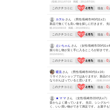
（投稿:2011/07/19 掲載：2011/07/19）
0
このクチコミに
現在：
カヲル
さん （男性/長崎市/40代/Lv.2）
新品で無くても良い物を探しに行きます。 先
稿:2010/09/18 掲載：2010/09/21）
0
このクチコミに
現在：
えいちゃん
さん （女性/長崎市/30代/Lv.
掘り出し物が安く手に入るところが好きです
2010/03/02）
0
このクチコミに
現在：
暖流
さん （男性/長崎市/40代/Lv.16）
リサイクルショップではありますが、新品の
なりがんばっていると思います。
（投稿:2010/
0
このクチコミに
現在：
★ マ マ
さん （女性/長崎市/20代/Lv.7）
昔からよく通っています。 先日、シングルベ
く、いい買い物ができて満足です。 お菓子