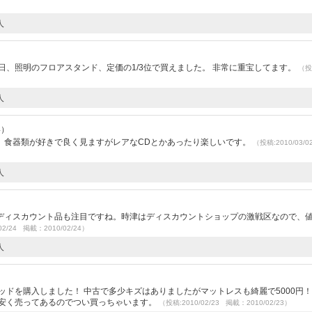
人
日、照明のフロアスタンド、定価の1/3位で買えました。 非常に重宝してます。
（投
人
4）
。食器類が好きで良く見ますがレアなCDとかあったり楽しいです。
（投稿:2010/03/
人
ディスカウント品も注目ですね。時津はディスカウントショップの激戦区なので、
02/24 掲載：2010/02/24）
人
ッドを購入しました！ 中古で多少キズはありましたがマットレスも綺麗で5000円！
も安く売ってあるのでつい買っちゃいます。
（投稿:2010/02/23 掲載：2010/02/23）