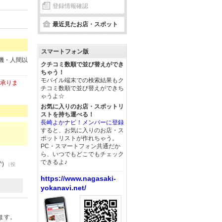
登録情報確認
最近見たお店・スポット
スマートフォン版
機・人間以
クチコミ数順で並び替えができ
ちゃう！
モバイル端末での検索結果もク
も承りま
チコミ数順で並び替えができち
ゃうよ☆
お気に入りのお店・スポットリ
ストを持ち運べる！
長崎よかナビ！メンバーに登録
すると、お気に入りのお店・ス
ポットリストが作れちゃう。
PC・スマートフォン共通だか
ら、いつでもどこでもチェック
できるよ♪
)
（投
https://www.nagasaki-
yokanavi.net/
ます。