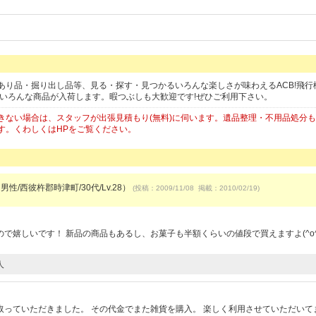
あり品・掘り出し品等、見る・探す・見つかるいろんな楽しさが味わえるACB!飛行
日いろんな商品が入荷します。暇つぶしも大歓迎です!ぜひご利用下さい。
きない場合は、スタッフが出張見積もり(無料)に伺います。遺品整理・不用品処分
す。くわしくはHPをご覧ください。
男性/西彼杵郡時津町/30代/Lv.28）
(投稿：2009/11/08 掲載：2010/02/19)
で嬉しいです！ 新品の商品もあるし、お菓子も半額くらいの値段で買えますよ(^o^
人
っていただきました。 その代金でまた雑貨を購入。 楽しく利用させていただいて