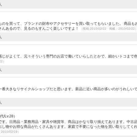
人
ものを買って、ブランドの財布やアクセサリーを買い取ってもらいました。 商品も
さんあるので、見るのもすんごく楽しいですよ！
（投稿:2010/02/22 掲載：2010/02/22
人
感じがよくて、元々そういう専門のお店で働いていらしたとかで、細かいトコまで
22）
人
一番大きなリサイクルショップだと思います。新品に近い商品が多いのがうれしい
人
/Lv.28）
です。日用品・業務用品・家具や雑貨等、商品はかなり取り揃えてあります。中古
出し物やお得な商品がたくさんあります。家庭で不要になった物を買い取りしてく
2010/02/19）