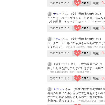
0
このクチコミに
現在：
ナッチ
さん （女性/長崎市/20代/Lv.25）
ここでは、ベットやタンス、冷蔵庫、色んな
ら生活用品、キッチン・机・・・・・たーく
0
このクチコミに
現在：
こちぃ
さん （女性/長崎市/30代/Lv.9）
バックコーナー専門の店員さんがものすごく
てくれます。
（投稿:2010/02/22 掲載：2010/02/
0
このクチコミに
現在：
よかおごじょ さん （女性/長崎市/20代）
掘り出し物を探しにたまに行きます。長崎で
（投稿:2010/02/19 掲載：2010/02/19）
0
このクチコミに
現在：
スカッツ
さん （男性/西彼杵郡時津町/30代
長崎のリサイクルショップでは最も大きい店
な方でも新品も割りとあるので、意外な掘り
定期的に通ってます。
（投稿:2009/11/08 掲載：