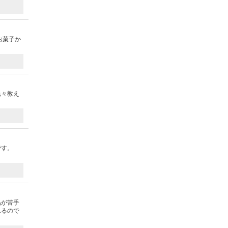
お菓子か
）
色々教え
です。
品が苦手
れるので