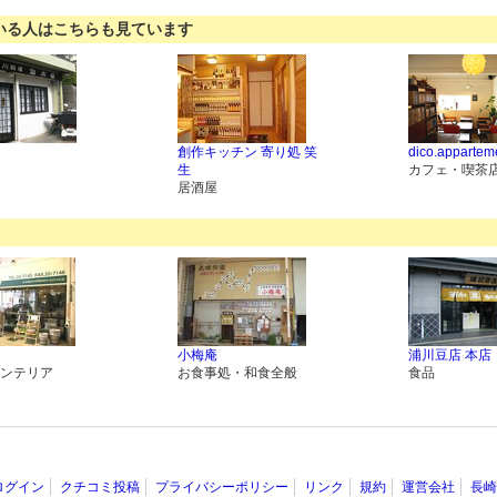
いる人はこちらも見ています
創作キッチン 寄り処 笑
dico.appartem
生
カフェ・喫茶
居酒屋
小梅庵
浦川豆店 本店
ンテリア
お食事処・和食全般
食品
ログイン
クチコミ投稿
プライバシーポリシー
リンク
規約
運営会社
長崎