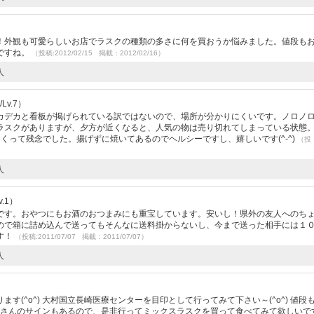
！外観も可愛らしいお店でラスクの種類の多さに何を買おうか悩みました。値段も
ですね。
（投稿:2012/02/15 掲載：2012/02/16）
人
Lv.7）
カデカと看板が掲げられている訳ではないので、場所が分かりにくいです。ノロノ
ラスクがありますが、夕方が近くなると、人気の物は売り切れてしまっている状態
くって残念でした。揚げずに焼いてあるのでヘルシーですし、嬉しいです(^-^)
（投
人
.1）
です。おやつにもお酒のおつまみにも重宝しています。安いし！県外の友人へのち
ので箱に詰め込んで送ってもそんなに送料掛からないし、今まで送った相手には１
す！
（投稿:2011/07/07 掲載：2011/07/07）
人
）
す(^o^) 大村国立長崎医療センターを目印として行ってみて下さい～(^o^) 値段
ブクロさんのサインもあるので、是非行ってミックスラスクを買って食べてみて欲しいで