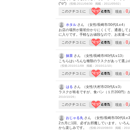
(^o^)
（投稿:2011/04/30 掲載：2011/05/02）
0
このクチコミに
現在：
ホタル
さん （女性/長崎市/30代/Lv.4）
お店の場所が最初分かりにくくて、通過してま
に入りです。手軽なお値段なので、お友達へ
0
このクチコミに
現在：
抹茶
さん （女性/長崎市/40代/Lv.13）
こちらはいろんな種類のラスクがあって選ぶ
（投稿:2010/11/09 掲載：2010/11/10）
0
このクチコミに
現在：
はる
さん （女性/大村市/20代/Lv.3）
ラスクが有名ですが、食パン（１斤200円）
2010/10/26）
0
このクチコミに
現在：
おじゃる丸
さん （女性/長崎市/30代/Lv.
2カ月に1回、必ずお邪魔しています。 いろ
から楽しみです。
（投稿:2010/08/03 掲載：2010