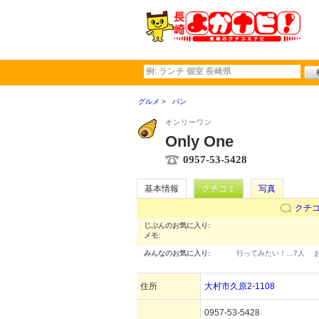
グルメ
パン
オンリーワン
Only One
0957-53-5428
基本情報
クチコミ
写真
クチ
じぶんのお気に入り:
メモ:
みんなのお気に入り:
行ってみたい！…
7人
住所
大村市久原2-1108
0957-53-5428