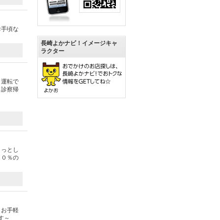
お手頃な
長崎よかナビ！イメージキャ
ラクター
ロ運転で
。診察帰
ょっとし
００％の
もお手軽
す～