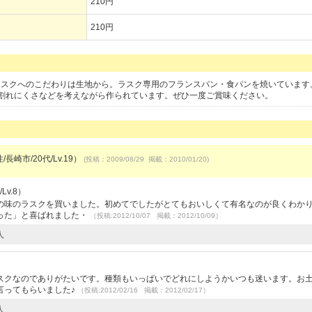
210円
210円
ラスクへのこだわりは生地から。ラスク専用のフランスパン・食パンを焼いています
割れにくさなどを考えながら作られています。ぜひ一度ご賞味ください。
長崎市/20代/Lv.19）
(投稿：2009/08/29 掲載：2010/01/20)
Lv.8）
の味のラスクを買いました。初めてでしたがとてもおいしくて有名なのが良くわか
った」と喜ばれました・
（投稿:2012/10/07 掲載：2012/10/09）
人
）
スクなのでありがたいです。種類もいっぱいでどれにしようかいつも迷います。お
言ってもらいました♪
（投稿:2012/02/16 掲載：2012/02/17）
人