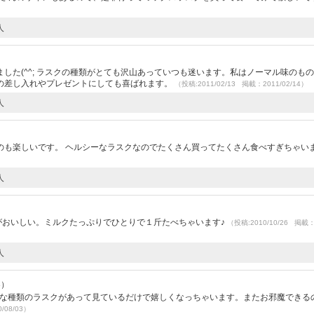
人
した(^^; ラスクの種類がとても沢山あっていつも迷います。私はノーマル味のも
の差し入れやプレゼントにしても喜ばれます。
（投稿:2011/02/13 掲載：2011/02/14）
人
のも楽しいです。 ヘルシーなラスクなのでたくさん買ってたくさん食べすぎちゃい
人
がおいしい。ミルクたっぷりでひとりで１斤たべちゃいます♪
（投稿:2010/10/26 掲載
人
3）
んな種類のラスクがあって見ているだけで嬉しくなっちゃいます。またお邪魔できる
/08/03）