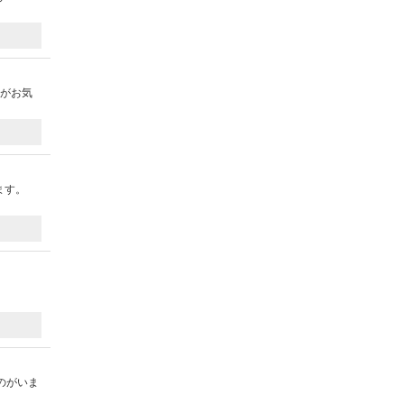
のがお気
ます。
：
のがいま