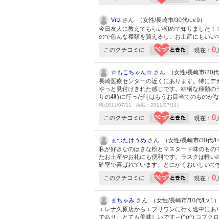
Vitz
さん （女性/長崎市/30代/Lv.9）
今日友人に教えてもらい初めて知りました！
ので色んな種類を買えるし、お土産にもいい
0
このクチコミに
現在：
☆もこちゃん☆
さん （女性/長崎市/20代/
長崎医療センターの近くにあります。特にデ
やっと見付けきれた感じです。結構な種類の
りの4時に行った時はもうお目当てのものがな
稿:2011/07/11 掲載：2011/07/11）
0
このクチコミに
現在：
まつたけうめ
さん （女性/長崎市/30代/Lv
私が好きなのはきな粉とマスタード味のもの
たお土産やお礼にも便利です。ラスクは軽い
確率で喜ばれています。とにかくおいしいで
0
このクチコミに
現在：
まちゃみ
さん （女性/長崎市/10代/Lv.1
エレナ久原店からエブリワンに行く途中にありま
であり、とても美味しいです～(^o^) コ