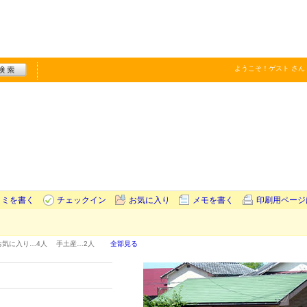
ようこそ！
ゲスト
さん
コミを書く
チェックイン
お気に入り
メモを書く
印刷用ページ
お気に入り…
4人
手土産…
2人
全部見る