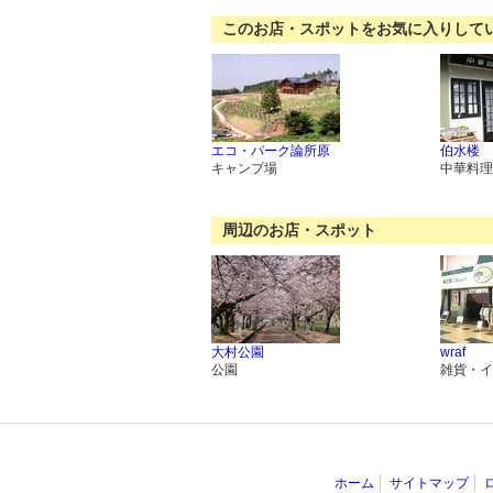
このお店・スポットをお気に入りして
エコ・パーク論所原
伯水楼
キャンプ場
中華料理
周辺のお店・スポット
大村公園
wraf
公園
雑貨・イ
ホーム
サイトマップ