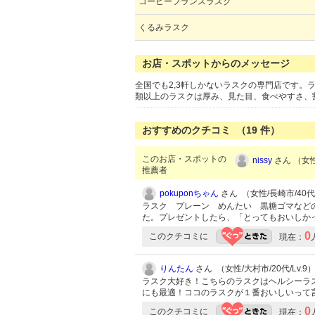
コーヒーフランスラスク
くるみラスク
お店・スポットからのメッセージ
全国でも2,3軒しかないラスクの専門店です。
類以上のラスクは厚み、見た目、食べやすさ、
おすすめのクチコミ （
19
件）
このお店・スポットの
nissy
さん （女性/
推薦者
pokuponちゃん
さん （女性/長崎市/40代/
ラスク プレーン めんたい 黒糖ゴマなど
た。プレゼントしたら、「とってもおいしか
0
このクチコミに
現在：
りんたん
さん （女性/大村市/20代/Lv.9
ラスク大好き！こちらのラスクはヘルシーラ
にも最適！ココのラスクが１番おいしいって
0
このクチコミに
現在：