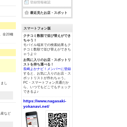
登録情報確認
最近見たお店・スポット
スマートフォン版
。全20種
クチコミ数順で並び替えができ
ちゃう！
モバイル端末での検索結果もク
チコミ数順で並び替えができち
ゃうよ☆
お気に入りのお店・スポットリ
ストを持ち運べる！
長崎よかナビ！メンバーに登録
すると、お気に入りのお店・ス
ポットリストが作れちゃう。
PC・スマートフォン共通だか
りまし
ら、いつでもどこでもチェック
できるよ♪
https://www.nagasaki-
yokanavi.net/
土産など