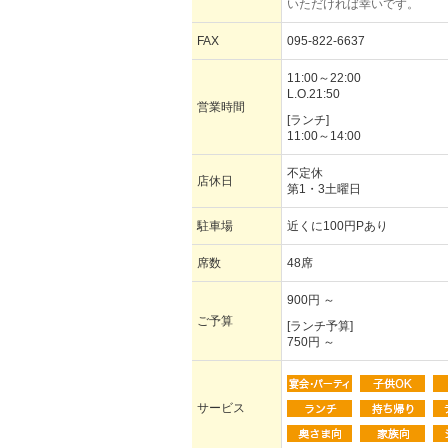
いただければ幸いです。
FAX
095-822-6637
11:00～22:00
L.O.21:50
営業時間
[ランチ]
11:00～14:00
不定休
店休日
第1・3土曜日
駐車場
近くに100円Pあり
席数
48席
900円 ～
ご予算
[ランチ予算]
750円 ～
サービス