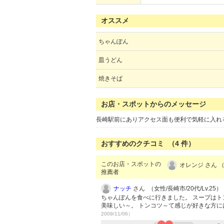
オススメ
ちゃんぽん
皿うどん
焼きそば
お店・スポットからのメッセージ
長崎駅前にありアクセス面も便利で気軽に入れ
おすすめのクチコミ （
4
件）
このお店・スポットの
オレンジ さん （
推薦者
ナッチ
さん （女性/長崎市/20代/Lv.25）
ちゃんぽんを食べに行きました。 スープはト
美味しい～。 トンコツ～て感じが好きな方に
2009/11/06）