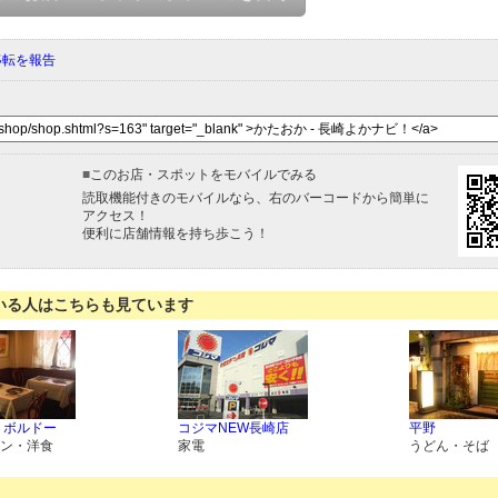
移転を報告
■
このお店・スポットをモバイルでみる
読取機能付きのモバイルなら、右のバーコードから簡単に
アクセス！
便利に店舗情報を持ち歩こう！
いる人はこちらも見ています
 ボルドー
コジマNEW長崎店
平野
ン・洋食
家電
うどん・そば