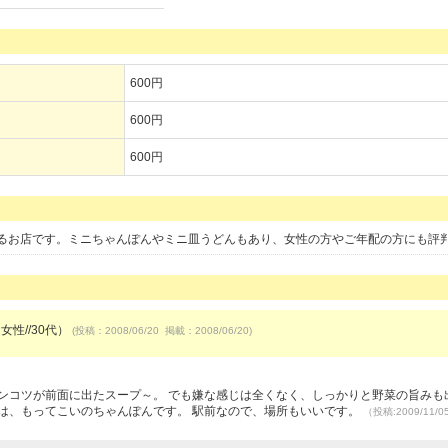
600円
600円
600円
るお店です。ミニちゃんぽんやミニ皿うどんもあり、女性の方やご年配の方にも評
女性//30代）
(投稿：2008/06/20 掲載：2008/06/20)
ンコツが前面に出たスープ～。 でも嫌な感じは全くなく、しっかりと野菜の旨みも
は、もってこいのちゃんぽんです。 駅前なので、場所もいいです。
（投稿:2009/11/