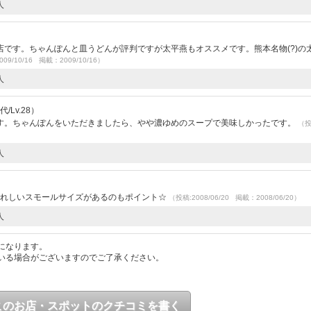
人
です。ちゃんぽんと皿うどんが評判ですが太平燕もオススメです。熊本名物(?)の
09/10/16 掲載：2009/10/16）
人
/Lv.28）
す。ちゃんぽんをいただきましたら、やや濃ゆめのスープで美味しかったです。
（
人
うれしいスモールサイズがあるのもポイント☆
（投稿:2008/06/20 掲載：2008/06/20）
人
になります。
いる場合がございますのでご了承ください。
このお店・スポットのクチコミを書く