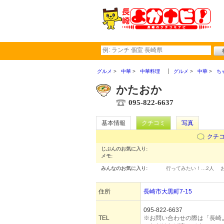
グルメ
中華
中華料理
グルメ
中華
ち
かたおか
095-822-6637
基本情報
クチコミ
写真
クチ
じぶんのお気に入り:
メモ:
みんなのお気に入り:
行ってみたい！…
2人
住所
長崎市大黒町7-15
095-822-6637
TEL
※お問い合わせの際は「長崎