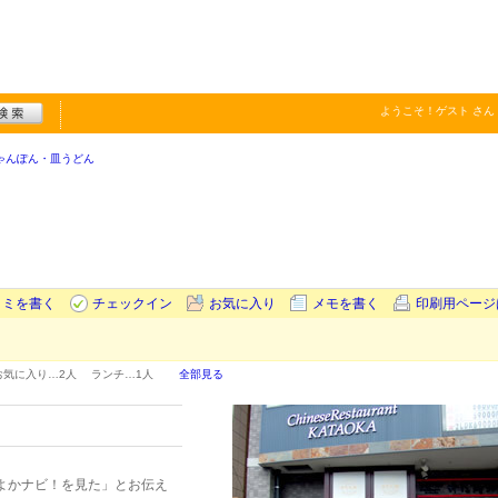
ようこそ！
ゲスト
さん
ゃんぽん・皿うどん
コミを書く
チェックイン
お気に入り
メモを書く
印刷用ページ
お気に入り…
2人
ランチ…
1人
全部見る
よかナビ！を見た」とお伝え