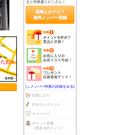
ると特典盛りだくさん！
長崎よかナビ！
無料メンバー登録
[→メンバー特典の詳細をみる]
る
お気に入り
行きたいイベント
マイページ
ポイント交換
（現在 0ポイント）