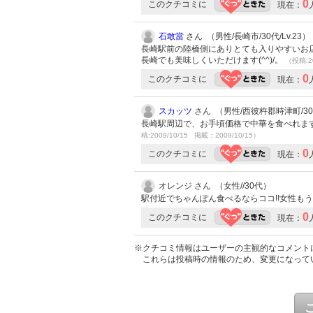
0
このクチコミに
現在：
石敢當
さん （男性/長崎市/30代/Lv.23）
長崎駅前の陸橋側にありとても入りやすいお店
長崎でも美味しくいただけます(^^)/。
（投稿:20
0
このクチコミに
現在：
スカッツ
さん （男性/西彼杵郡時津町/30代
長崎駅周辺で、お手頃価格で中華を食べれま
稿:2009/10/15 掲載：2009/10/15）
0
このクチコミに
現在：
オレンジ さん （女性//30代）
駅付近でちゃんぽん食べるならココ!!女性も
0
このクチコミに
現在：
※クチコミ情報はユーザーの主観的なコメント
これらは投稿時の情報のため、変更になって