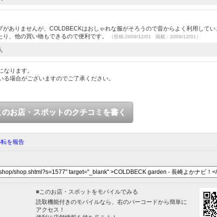
がありませんが、COLDBECKはおしゃれな服がそろうので昔からよく利用してい
たり、他の買い物もできるので便利です。
（投稿:2009/12/01 掲載：2009/12/01）
人
になります。
いる場合がございますのでご了承ください。
このお店・スポットのクチコミを書く
移転を報告
■
このお店・スポットをモバイルでみる
読取機能付きのモバイルなら、右のバーコードから簡単に
アクセス！