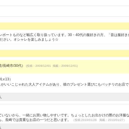
ンポートものなど幅広く取り扱っています。30・40代の服好きの方、「昔は服好き
ください。オシャレを楽しみましょう☆
男性/長崎市/30代）
(投稿：2009/12/01 掲載：2009/12/01)
Lv.13）
ンスがいいこじゃれた大人アイテムがあり、彼のプレゼント選びにもバッチリのお店
人
ていないから、一緒にお買い物しやすいです。ちょっとしたお出かけの際のお洋服
ら、長崎では貴重なお店の一つだと思います。
（投稿:2010/01/26 掲載：2010/01/27）
人