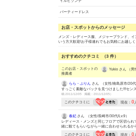
イルビゾンテ
パーティードレス
お店・スポットからのメッセージ
メンズ・レディース服、メジャーブランド、イ
いう方大歓迎!お子様連れでもお気軽にお越し
おすすめのクチコミ （
3
件）
このお店・スポットの
Yukio さん （
推薦者
らら・ぷりん
さん （女性/南島原市/20代/
すっごく素敵なバックを見つけました!!!セ
稿:2011/12/05 掲載：2011/12/05）
0
このクチコミに
現在：
春妃
さん （女性/長崎市/30代/Lv.9）
レディース・メンズと同じフロアで区切られ
緒に観てもらいながら一緒に合わせられるか
0
このクチコミに
現在：