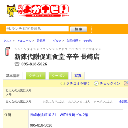
グルメ
アルコール
居酒屋
グルメ
各国料理
その他
シンチンタイシャソクシンショクドウ カラカラ ナガサキテン
新陳代謝促進食堂 辛辛 長崎店
095-818-5026
基本情報
クチコミ
クーポン
写真
クチコミを書く
チェックイン
じぶんのお気に入り:
メモ:
みんなのお気に入り:
お気に入り…
2人
おススメ☆…
2人
クーポン…
1人
全部見
住所
長崎市浜町10-21 WITH長崎ビル 2階
095-818-5026