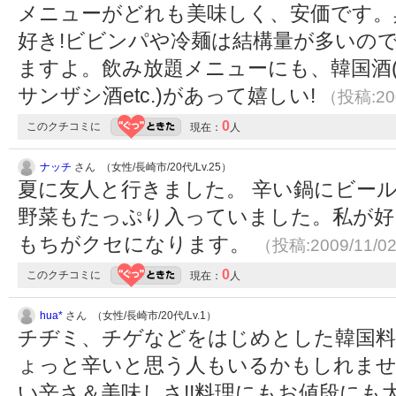
メニューがどれも美味しく、安価です。
好き!ビビンパや冷麺は結構量が多いの
ますよ。飲み放題メニューにも、韓国酒
サンザシ酒etc.)があって嬉しい!
（投稿:200
0
このクチコミに
現在：
人
ナッチ
さん （女性/長崎市/20代/Lv.25）
夏に友人と行きました。 辛い鍋にビー
野菜もたっぷり入っていました。私が好
もちがクセになります。
（投稿:2009/11/0
0
このクチコミに
現在：
人
hua*
さん （女性/長崎市/20代/Lv.1）
チヂミ、チゲなどをはじめとした韓国料
ょっと辛いと思う人もいるかもしれま
い辛さ＆美味しさ!!料理にもお値段にも