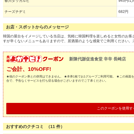
春川タッカルビ
945円/1
チーズチヂミ
682円
お店・スポットからのメッセージ
韓国の屋台をイメージしている当店は、気軽に韓国料理を楽しめると女性のお客
すが辛くないメニューもありますので、居酒屋のような感覚でご利用ください。
新陳代謝促進食堂 辛辛 長崎店
ご会計、10%OFF!
★他のクーポン券との併用はできません。 ★本券1枚でお1グループご利用可能。 ★この画面
合で、予告なくサービスを打ち切る場合がございますのでご了承ください。
このクーポンを使用す
おすすめのクチコミ （
11
件）