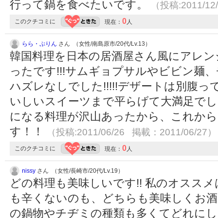
行って鍋を食べたいです。
（投稿:2011/12
0
このクチコミに
現在：
人
らら・ぷりん
さん （女性/南島原市/20代/Lv.13）
韓国料理を日本の居酒屋さん風にアレン
ったです!!!サムギョプサルやビビン麺
ハズレなしでした!!!!!デザートは別腹
いしいスイーツまで平らげて大満足でし
になる料理が沢山あったから、これか
す！！
（投稿:2011/06/26 掲載：2011/06/27）
0
このクチコミに
現在：
人
nissy
さん （女性/長崎市/20代/Lv.19）
どの料理も美味しいです!! 私のオススメは
も辛くないのも、どちらも美味しくお酒が
の鍋物やチヂミの種類も多くてどれにしよ