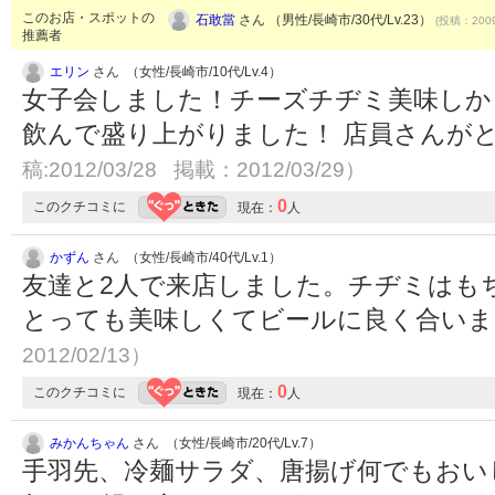
このお店・スポットの
石敢當
さん （男性/長崎市/30代/Lv.23）
(投稿：2009
推薦者
エリン
さん （女性/長崎市/10代/Lv.4）
女子会しました！チーズチヂミ美味しか
飲んで盛り上がりました！ 店員さんが
稿:2012/03/28 掲載：2012/03/29）
0
このクチコミに
現在：
人
かずん
さん （女性/長崎市/40代/Lv.1）
友達と2人で来店しました。チヂミはも
とっても美味しくてビールに良く合い
2012/02/13）
0
このクチコミに
現在：
人
みかんちゃん
さん （女性/長崎市/20代/Lv.7）
手羽先、冷麺サラダ、唐揚げ何でもおい