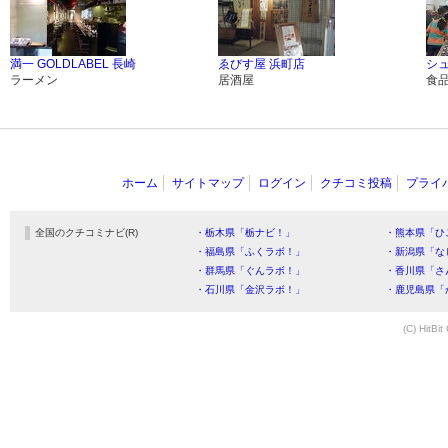
満一 GOLDLABEL 長崎
ゑびす屋 浜町店
シ
ラーメン
居酒屋
食
ホーム
サイトマップ
ログイン
クチコミ投稿
プライ
全国のクチコミナビ(R)
・栃木県「栃ナビ！」
・熊本県「ひ
・福島県「ふくラボ！」
・新潟県「な
・群馬県「ぐんラボ！」
・香川県「さ
・石川県「金沢ラボ！」
・鹿児島県「
(C) HitBit