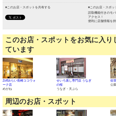
■
このお店・スポットを共有する
■
このお店・スポッ
読取機能付きのモバ
アクセス！
便利に店舗情報を持
このお店・スポットをお気に入り
ています
Zoffみらい長崎ココウォ
せいろ蒸し専門店 うなぎ
佐
ーク店
の桜
公
めがね
うなぎ・天ぷら
周辺のお店・スポット