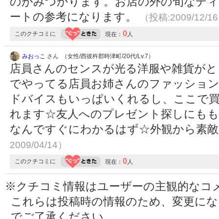
のがみつかります。お店の外の旬なデ
ートの参考になります。
（投稿:2009/12/1
0
このクチコミに
現在：
人
みおっこ
さん （女性/西彼杵郡時津町/20代/Lv.7）
店員さんのセンスが光る洋服や雑貨がと
でやってる店員お姉さんのファッションセ
ドバイスもいっぱいくれるし、ここで買
れます☆友人へのプレゼント探しにもも
なんですぐにわかるはず☆外観から素
2009/04/14）
0
このクチコミに
現在：
人
※クチコミ情報はユーザーの主観的なコ
これらは投稿時の情報のため、変更に
でご了承ください。