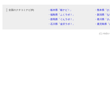
全国のクチコミナビ(R)
・栃木県「栃ナビ！」
・熊本県「ひ
・福島県「ふくラボ！」
・新潟県「な
・群馬県「ぐんラボ！」
・香川県「さ
・石川県「金沢ラボ！」
・鹿児島県「
(C) HitBit