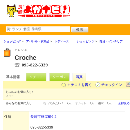
ショッピング
アパレル・衣料品
レディース
ショッピング
雑貨・インテリア
クロシェ
Croche
095-822-5339
基本情報
クチコミ
クーポン
写真
クチコミを書く
チェックイン
じぶんのお気に入り:
メモ:
みんなのお気に入り:
行ってみたい！…
7人
オシャレ…
1人
趣味…
1人
全部見る
住所
長崎市麹屋町6-2
095-822-5339