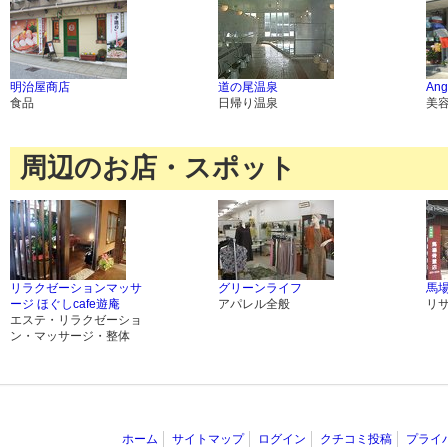
明治屋商店
道の尾温泉
Ang
食品
日帰り温泉
美
周辺のお店・スポット
リラクゼーションマッサ
グリーンライフ
馬
ージ ほぐしcafe遊庵
アパレル全般
リ
エステ・リラクゼーショ
ン・マッサージ・整体
ホーム
サイトマップ
ログイン
クチコミ投稿
プライ