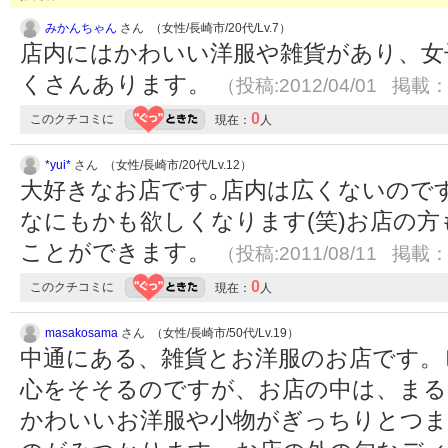
みかんちゃん
さん （女性/長崎市/20代/Lv.7）
店内にはかわいい洋服や雑貨があり、女
くさんあります。
（投稿:2012/04/01 掲載：2
0
このクチコミに
現在：
人
*yui*
さん （女性/長崎市/20代/Lv.12）
大好きなお店です｡店内は広くないので
なにもかも欲しくなります(笑)お店の
ことができます。
（投稿:2011/08/11 掲載：2
0
このクチコミに
現在：
人
masakosama
さん （女性/長崎市/50代/Lv.19）
中通にある、雑貨とお洋服のお店です。
心をそそるのですが、お店の中は、まる
かわいいお洋服や小物がぎっちりとつま