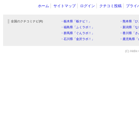
ホーム
サイトマップ
ログイン
クチコミ投稿
プライ
全国のクチコミナビ(R)
・栃木県「栃ナビ！」
・熊本県「ひ
・福島県「ふくラボ！」
・新潟県「な
・群馬県「ぐんラボ！」
・香川県「さ
・石川県「金沢ラボ！」
・鹿児島県「
(C) HitBit