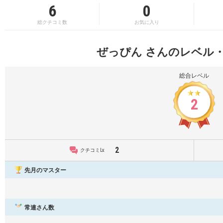
6
0
総クチコミ数
お気に入り
ぜっぴん さんのレベル
総合レベル
2
2
クチコミLv.
先月のマスター
常連さん数