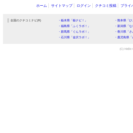
ホーム
サイトマップ
ログイン
クチコミ投稿
プライ
全国のクチコミナビ(R)
・栃木県「栃ナビ！」
・熊本県「ひ
・福島県「ふくラボ！」
・新潟県「な
・群馬県「ぐんラボ！」
・香川県「さ
・石川県「金沢ラボ！」
・鹿児島県「
(C) HitBit