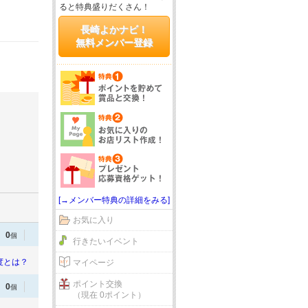
ると特典盛りだくさん！
長崎よかナビ！
無料メンバー登録
[→メンバー特典の詳細をみる]
お気に入り
0
個
行きたいイベント
度とは？
マイページ
ポイント交換
0
個
（現在 0ポイント）