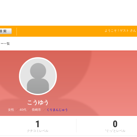
ようこそ！
ゲスト
さん
ター一覧
こうゆう
女性
40代
長崎市
くりまんじゅう
1
0
クチコミレベル
“ぐっ”とレベル