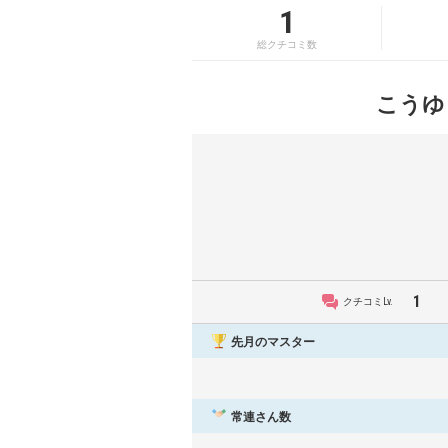
1
総クチコミ数
こうゆ
1
クチコミLv.
先月のマスター
常連さん数