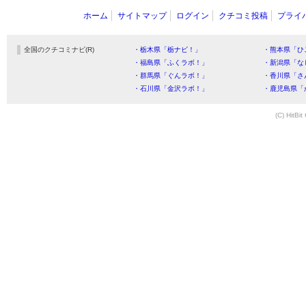
ホーム
サイトマップ
ログイン
クチコミ投稿
プライ
全国のクチコミナビ(R)
・栃木県「栃ナビ！」
・熊本県「ひ
・福島県「ふくラボ！」
・新潟県「な
・群馬県「ぐんラボ！」
・香川県「さ
・石川県「金沢ラボ！」
・鹿児島県「
(C) HitBit