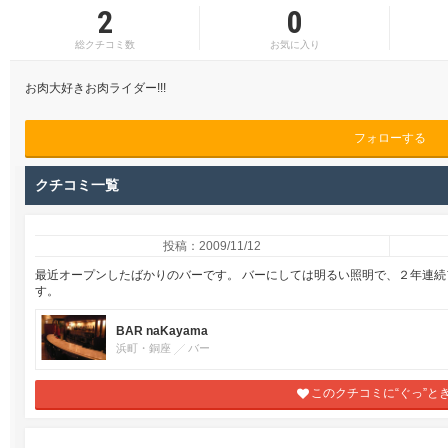
2
0
総クチコミ数
お気に入り
お肉大好きお肉ライダー!!!
フォローする
クチコミ一覧
投稿：2009/11/12
最近オープンしたばかりのバーです。 バーにしては明るい照明で、２年連
す。
BAR naKayama
浜町・銅座
バー
このクチコミに“ぐっ”と