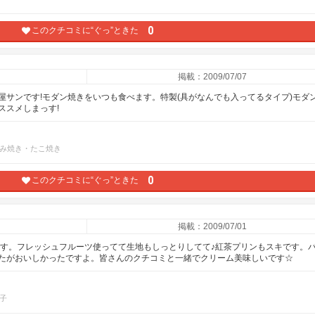
0
このクチコミに“ぐっ”ときた
掲載：2009/07/07
屋サンです!モダン焼きをいつも食べます。特製(具がなんでも入ってるタイプ)モダ
ススメしまっす!
み焼き・たこ焼き
0
このクチコミに“ぐっ”ときた
掲載：2009/07/01
です。フレッシュフルーツ使ってて生地もしっとりしてて♪紅茶プリンもスキです。
たがおいしかったですよ。皆さんのクチコミと一緒でクリーム美味しいです☆
子