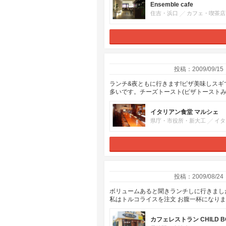
Ensemble cafe
住吉・浜口
カフェ・喫茶店
投稿：2009/09/15
ランチ&夜ともに行きます!ピザ美味しス
多いです。チーズトースト(ピザトーストみ
イタリアン食堂 マルシェ
県庁・市役所・新大工
イタ
投稿：2009/08/24
ボリュームあると聞きランチしに行きました
私はトルコライスを注文 お腹一杯になりま
カフェレストラン CHILD B