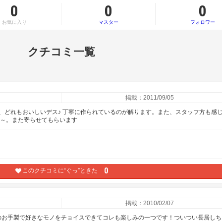
0
0
0
お気に入り
マスター
フォロワー
クチコミ一覧
掲載：2011/09/05
、どれもおいしいデス♪ 丁寧に作られているのが解ります。また、スタッフ方も感
た～。また寄らせてもらいます
0
このクチコミに“ぐっ”ときた
掲載：2010/02/07
のお手製で好きなモノをチョイスできてコレも楽しみの一つです！ついつい長居しち