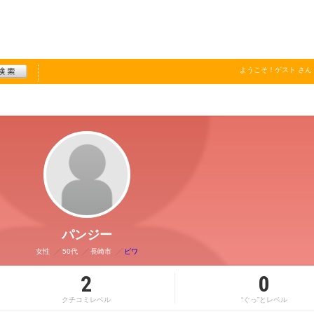
ようこそ！
ゲスト
さん
パンジー
女性
50代
長崎市
ビワ
2
0
クチコミレベル
“ぐっ”とレベル