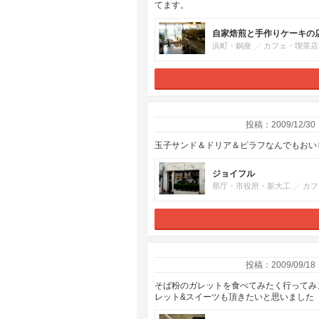
てます。
自家焙煎と手作りケーキの店 Caf
浜町・銅座
カフェ・喫茶店
投稿：2009/12/30
玉子サンド＆ドリア＆ピラフなんでもおい
ジョイフル
県庁・市役所・新大工
カフ
投稿：2009/09/18
そば粉のガレットを食べてみたく行ってみ
レット&スイーツも頂きたいと思いました