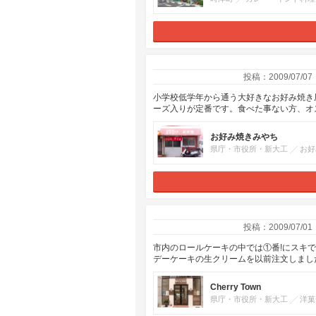
投稿：2009/07/07
小学校低学年から通う大好きなお好み焼き
ーズ入りが定番です。食べた事ない方、オ
お好み焼きみやち
県庁・市役所・新大工
お好
投稿：2009/07/01
市内のロールケーキの中では①番!にスキ
デーケーキの生クリームを以前注文しまし
Cherry Town
県庁・市役所・新大工
洋菓