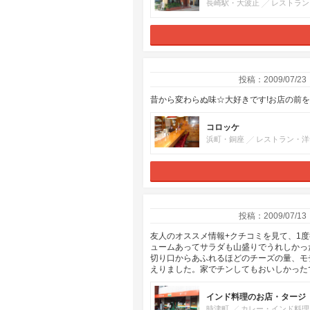
長崎駅・大波止
レストラン
投稿：2009/07/23
昔から変わらぬ味☆大好きです!お店の前
コロッケ
浜町・銅座
レストラン・洋
投稿：2009/07/13
友人のオススメ情報+クチコミを見て、1度
ュームあってサラダも山盛りでうれしかっ
切り口からあふれるほどのチーズの量、モ
えりました。家でチンしてもおいしかった
インド料理のお店・タージ
時津町
カレー・インド料理