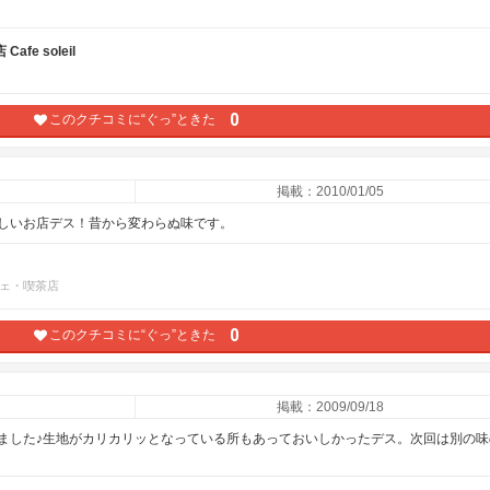
e soleil
0
このクチコミに“ぐっ”ときた
掲載：2010/01/05
しいお店デス！昔から変わらぬ味です。
ェ・喫茶店
0
このクチコミに“ぐっ”ときた
掲載：2009/09/18
ました♪生地がカリカリッとなっている所もあっておいしかったデス。次回は別の味