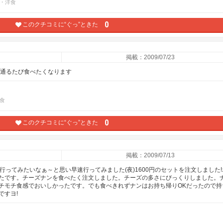
・洋食
0
このクチコミに“ぐっ”ときた
掲載：2009/07/23
を通るたび食べたくなります
食
0
このクチコミに“ぐっ”ときた
掲載：2009/07/13
行ってみたいなぁ～と思い早速行ってみました(夜)1600円のセットを注文しました!
たです。チーズナンを食べたく注文しました。チーズの多さにびっくりしました。
チモチ食感でおいしかったです。でも食べきれずナンはお持ち帰りOKだったので持
ですヨ!