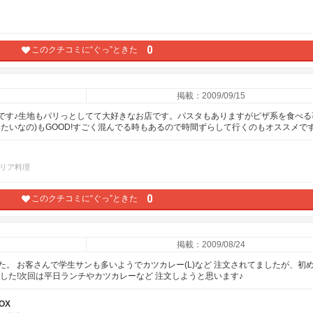
0
このクチコミに“ぐっ”ときた
掲載：2009/09/15
ギです♪生地もパリっとしてて大好きなお店です。パスタもありますがピザ系を食べる
たいなの)もGOOD!すごく混んでる時もあるので時間ずらして行くのもオススメで
リア料理
0
このクチコミに“ぐっ”ときた
掲載：2009/08/24
。 お客さんで学生サンも多いようでカツカレー(L)など 注文されてましたが、初
した!次回は平日ランチやカツカレーなど 注文しようと思います♪
OX