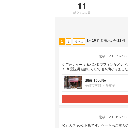
11
総クチコミ数
1～10
件を表示 / 全
11
件
1
2
次へ»
投稿：2011/09/05
シフォンケーキ＆パン＆マフィンなどナド
く 商品説明も詳しくして頂き助かりまし
潤練【JyuRe】
長崎市南部
洋菓子
投稿：2010/02/06
私も大スキ♪なお店です。ケーキもご主人