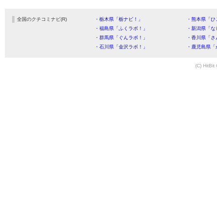
全国のクチコミナビ(R)
・栃木県「栃ナビ！」
・熊本県「ひ
・福島県「ふくラボ！」
・新潟県「な
・群馬県「ぐんラボ！」
・香川県「さ
・石川県「金沢ラボ！」
・鹿児島県「
(C) HitBit