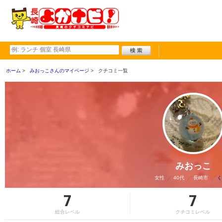
ホーム
みおっこさんのマイページ
クチコミ一覧
みおっこ
女性
40代
長崎市
く
7
7
総合レベル
クチコミレベル