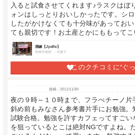
入ると試食させてくれます♪ラスクはぼ
ォンはしっとりおいしかったです。シロ
したがかけなくても十分味があっておい
ても親切です！お土産とかにももってこ
潤練【JyuRe】
長崎市南部
洋菓子
このクチコミに“ぐ
投稿：2011/11/30
夜の９時～１０時まで、フラぺチーノ片
斜め前もみなさん参考書片手にお勉強。
試験合格。勉強を許すカフェってすごい
を狙っているとこは絶対NGですよね。