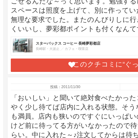
ごせるんだな～って思います。勉強する
スペースは照度を上げて、別に作ってい
無理な要求でした。またのんびりしに行
くいいし、夢彩都ポイントも付くなんて
スターバックス コーヒー 長崎夢彩都店
長崎駅・大波止
カフェ・喫茶店
このクチコミに“ぐ
投稿：2011/11/30
「おいしい」と聞いて絶対食べたかった
やく少し待てば店内に入れる状態。そう
も満員。店内も狭いのですぐにいっぱい
けど前に待ってる方がいなかったので待
らい。中に入れた～♪注文してからは待