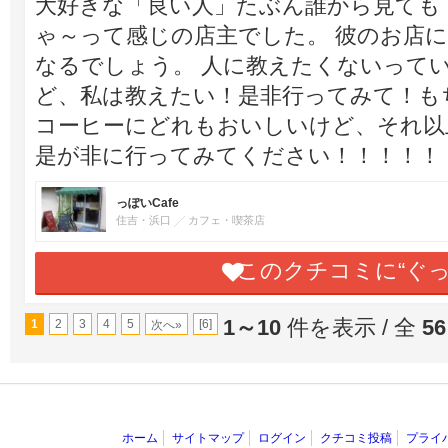
大好きな「良い人」たぶん誰から見ても
ゃ～って感じの店主でした。 彼のお店
なるでしょう。 人に教えたくないって
ど、私は教えたい！是非行ってみて！も
コーヒーにどれもおいしいけど、それ以
是が非に行ってみてください！！！！！
っぽいCafe
住吉・浜口
カフェ・喫茶店
このクチコミに“ぐ
1～10
件を表示 / 全
56
1
2
3
4
5
[6]
次へ»
ホーム
サイトマップ
ログイン
クチコミ投稿
プライ