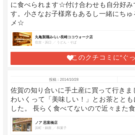
に食べられます☆付け合わせも自分好み
す。小さなお子様席もあるし一緒にちゅ
メ☆
丸亀製麺みらい長崎ココウォーク店
住吉・浜口
うどん・そば
このクチコミに“ぐ
投稿：2014/10/28
佐賀の知り合いに手土産に買って行きま
わいくって「美味しい！」とお茶ととも
した。 長らく食べてないので近々また
ノア 思案橋店
浜町・銅座
和菓子