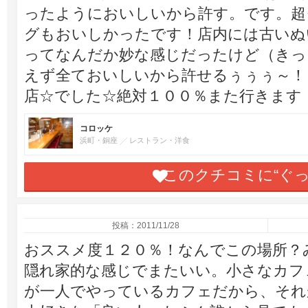
ったようにおいしいから許す。です。超
グもおいしかったです！店内には古いぬ
ってなんだか妙な感じだったけど（きっ
えず全ておいしいから許せるぅぅぅ～！
店☆でした☆絶対１００％また行きます
コロッケ
浜町・銅座
レストラン・洋食
このクチコミに“ぐ
投稿：2011/11/28
おススメ度１２０％！なんでこの場所？
隠れ家的な感じでまたいい。小さなカフ
が一人でやっているカフェだから、それ