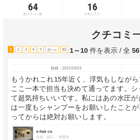
64
16
総クチコミ数
お気に入り
クチコミ
1～10
件を表示 / 全
56
1
2
3
4
5
[6]
次へ»
投稿：2021/10/23
もうかれこれ15年近く、浮気もしなが
ここ一本で担当も決めて通ってます。シ
て超気持ちいいです。私にはあの水圧が
は一度もシャンプーをお願いしたことが
ってからは絶対お願いします。
e-hair co.
住吉・浜口
美容室