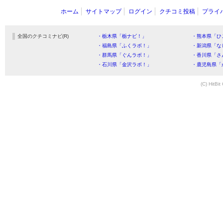
ホーム
サイトマップ
ログイン
クチコミ投稿
プライ
全国のクチコミナビ(R)
・栃木県「栃ナビ！」
・熊本県「ひ
・福島県「ふくラボ！」
・新潟県「な
・群馬県「ぐんラボ！」
・香川県「さ
・石川県「金沢ラボ！」
・鹿児島県「
(C) HitBit