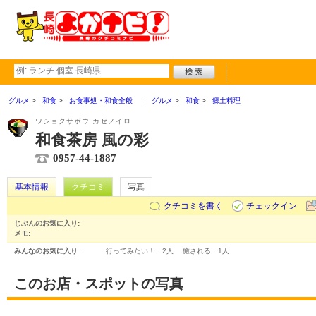
グルメ
和食
お食事処・和食全般
グルメ
和食
郷土料理
ワショクサボウ カゼノイロ
和食茶房 風の彩
0957-44-1887
基本情報
クチコミ
写真
クチコミを書く
チェックイン
じぶんのお気に入り:
メモ:
みんなのお気に入り:
行ってみたい！…
2人
癒される…
1人
このお店・スポットの写真