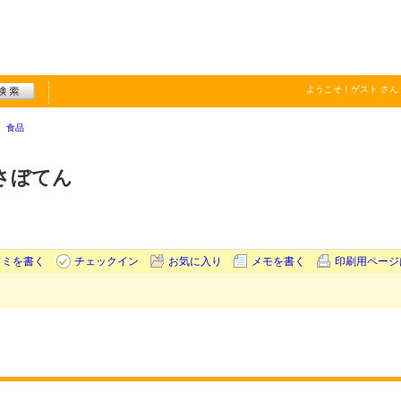
ようこそ！
ゲスト
さん
食品
さぼてん
コミを書く
チェックイン
お気に入り
メモを書く
印刷用ページ