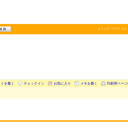
ようこそ！
ゲスト
さん
コミを書く
チェックイン
お気に入り
メモを書く
印刷用ページ