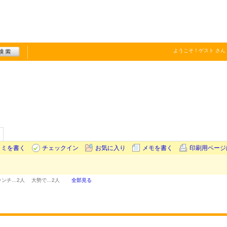
ようこそ！
ゲスト
さん
コミを書く
チェックイン
お気に入り
メモを書く
印刷用ページ
ランチ…
2人
大勢で…
2人
全部見る