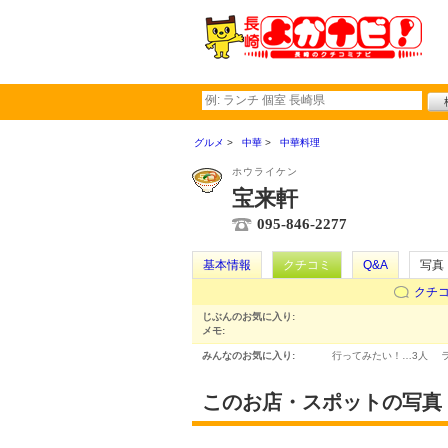
グルメ
中華
中華料理
ホウライケン
宝来軒
095-846-2277
基本情報
クチコミ
Q&A
写真
クチ
じぶんのお気に入り:
メモ:
みんなのお気に入り:
行ってみたい！…
3人
このお店・スポットの写真