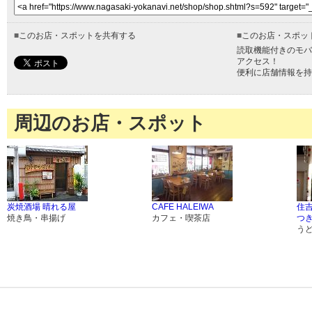
■
このお店・スポットを共有する
■
このお店・スポッ
読取機能付きのモバ
アクセス！
便利に店舗情報を持
周辺のお店・スポット
炭焼酒場 晴れる屋
CAFE HALEIWA
住
焼き鳥・串揚げ
カフェ・喫茶店
つ
う