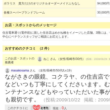
ポラリス 貴方だけのオリジナルオーダーメイドふちなし
94,080
各種スーパーブランドフレーム
30,000
お店・スポットからのメッセージ
住吉電車通り(電停前)に面した住吉店はめがね橋をイメージした店舗。3階には
中心にベテランスタッフがご相談にお応えします。
おすすめのクチコミ （
2
件）
このお店・スポットの
ねこ さん （女性/長崎市/30代）
(投稿：2008/06/28 
推薦者
masakosama
さん （女性/長崎市/50代/Lv.19）
ながさきの眼鏡、コクラヤ、の住吉店で
などいつも丁寧にしてくださいます。
ンテナンスなどもやっていただいた事
も親切です。
（投稿:2009/10/22 掲載：2009/
0
このクチコミに
現在：
人