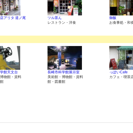
店アリタ 道ノ尾
ツル茶ん
御飯
レストラン・洋食
お食事処・和
学館天文台
長崎市科学館展示室
っぽいCafe
博物館・資料
美術館・博物館・資料
カフェ・喫茶
館
館・図書館