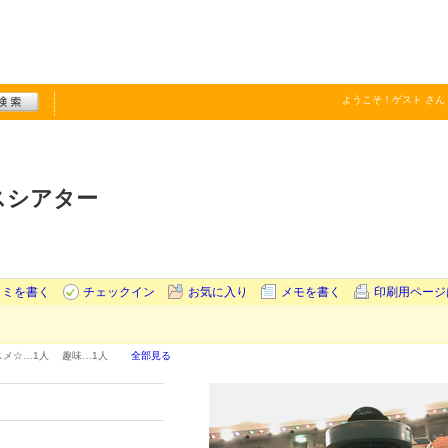
ようこそ！
ゲスト
さん
スシアター
コミを書く
チェックイン
お気に入り
メモを書く
印刷用ページ
スメ☆…
1人
趣味…
1人
全部見る