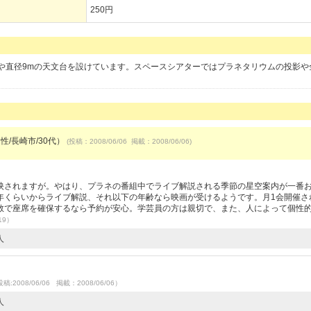
250円
ーや直径9mの天文台を設けています。スペースシアターではプラネタリウムの投影や
性/長崎市/30代）
(投稿：2008/06/06 掲載：2008/06/06)
映されますが。やはり、プラネの番組中でライブ解説される季節の星空案内が一番
年くらいからライブ解説、それ以下の年齢なら映画が受けるようです。月1会開催さ
数で座席を確保するなら予約が安心。学芸員の方は親切で、また、人によって個性
19）
人
稿:2008/06/06 掲載：2008/06/06）
人