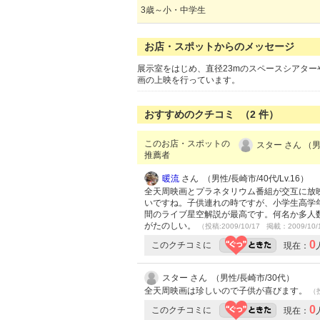
3歳～小・中学生
お店・スポットからのメッセージ
展示室をはじめ、直径23mのスペースシアタ
画の上映を行っています。
おすすめのクチコミ （
2
件）
このお店・スポットの
スター さん （男
推薦者
暖流
さん （男性/長崎市/40代/Lv.16）
全天周映画とプラネタリウム番組が交互に放
いですね。子供連れの時ですが、小学生高学
間のライブ星空解説が最高です。何名か多人
がたのしい。
（投稿:2009/10/17 掲載：2009/10/
0
このクチコミに
現在：
スター さん （男性/長崎市/30代）
全天周映画は珍しいので子供が喜びます。
（投
0
このクチコミに
現在：