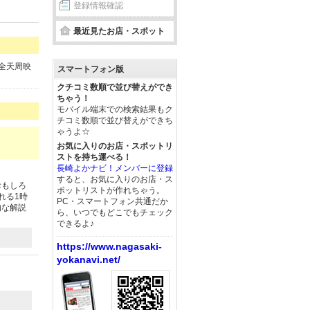
登録情報確認
最近見たお店・スポット
全天周映
スマートフォン版
クチコミ数順で並び替えができ
ちゃう！
モバイル端末での検索結果もク
チコミ数順で並び替えができち
ゃうよ☆
お気に入りのお店・スポットリ
ストを持ち運べる！
長崎よかナビ！メンバーに登録
すると、お気に入りのお店・ス
おもしろ
ポットリストが作れちゃう。
れる1時
PC・スマートフォン共通だか
的な解説
ら、いつでもどこでもチェック
できるよ♪
https://www.nagasaki-
yokanavi.net/