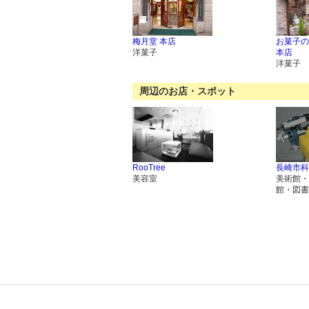
梅月堂 本店
お菓子の
洋菓子
本店
洋菓子
周辺のお店・スポット
RooTree
長崎市科
美容室
美術館・
館・図書