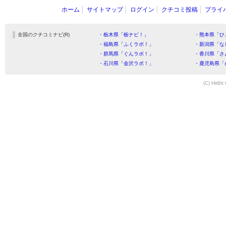
ホーム
サイトマップ
ログイン
クチコミ投稿
プライ
全国のクチコミナビ(R)
・栃木県「栃ナビ！」
・熊本県「ひ
・福島県「ふくラボ！」
・新潟県「な
・群馬県「ぐんラボ！」
・香川県「さ
・石川県「金沢ラボ！」
・鹿児島県「
(C) HitBit