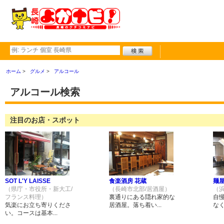
ホーム
グルメ
アルコール
アルコール検索
注目のお店・スポット
SOT L'Y LAISSE
食楽酒房 花蔵
麺屋
（県庁・市役所・新大工/
（長崎市北部/居酒屋）
（
フランス料理）
裏通りにある隠れ家的な
自
気楽にお立ち寄りくださ
居酒屋。落ち着い...
なく
い。コースは基本...