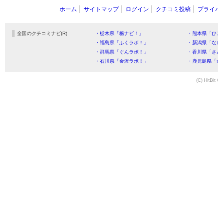
ホーム
サイトマップ
ログイン
クチコミ投稿
プライ
全国のクチコミナビ(R)
・栃木県「栃ナビ！」
・熊本県「ひ
・福島県「ふくラボ！」
・新潟県「な
・群馬県「ぐんラボ！」
・香川県「さ
・石川県「金沢ラボ！」
・鹿児島県「
(C) HitBit