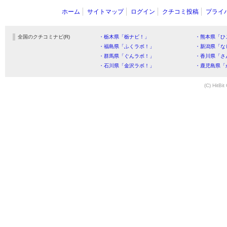
ホーム
サイトマップ
ログイン
クチコミ投稿
プライ
全国のクチコミナビ(R)
・栃木県「栃ナビ！」
・熊本県「ひ
・福島県「ふくラボ！」
・新潟県「な
・群馬県「ぐんラボ！」
・香川県「さ
・石川県「金沢ラボ！」
・鹿児島県「
(C) HitBit