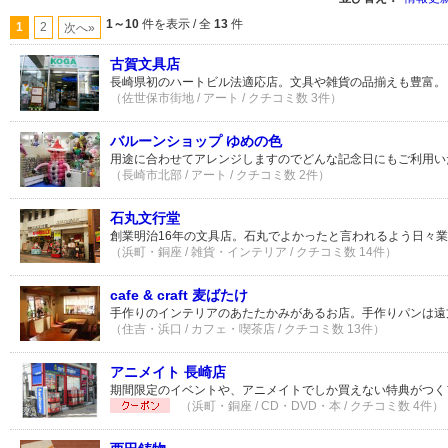
1～10
件を表示 / 全
13
件
1
2
次へ»
古賀文具店
長崎県初のハートビル法適応店。文具や雑貨の品揃えも豊富。
（佐世保市街地 / アート / クチコミ数 3件）
バルーンショップ ゆめの色
用途に合わせてアレンジしますのでどんな記念日にもご利用い
（長崎市北部 / アート / クチコミ数 2件）
石丸文行堂
創業明治16年の文具店。石丸でよかったと言われるよう日々
（浜町・銅座 / 雑貨・インテリア / クチコミ数 14件）
cafe & craft 麦ばたけ
手作りのインテリアのあたたかみがあるお店。手作りパンは遠
（住吉・浜口 / カフェ・喫茶店 / クチコミ数 13件）
アニメイト 長崎店
期間限定のイベントや、アニメイトでしか買えない特典がつく
（浜町・銅座 / CD・DVD・本 / クチコミ数 4件）