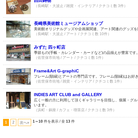
西田鋳物
（長崎駅・大波止 / 雑貨・インテリア / クチコミ数 3件）
長崎県美術館ミュージアムショップ
美術館オリジナルグッズや企画展関連、アート関連のグッズを
（長崎駅・大波止 / アート / クチコミ数 10件）
みずた 四ヶ町店
季節もの(手帳・カレンダー・カードなど)の品揃えが豊富です
（佐世保市街地 / アート / クチコミ数 1件）
Frame&Art G-graphiC
フレーム(額縁)とアートの専門店です。フレーム(額縁)はお好
（佐世保市街地 / 雑貨・インテリア / クチコミ数 1件）
INDIES ART CLUB and GALLERY
広く一般の方に利用して頂くギャラリーを目指し、個展・グル
います。
（浜町・銅座 / カフェ・喫茶店 / クチコミ数 3件）
1～10
件を表示 / 全
13
件
1
2
次へ»