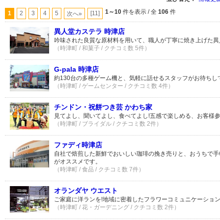
1～10
件を表示 / 全
106
件
1
2
3
4
5
[11]
次へ»
異人堂カステラ 時津店
吟味された良質な原材料を用いて、職人が丁寧に焼き上げた異
（時津町 / 和菓子 / クチコミ数 5件）
G-pala 時津店
約130台の多種ゲーム機と、気軽に話せるスタッフがお待ちし
（時津町 / ゲームセンター / クチコミ数 4件）
チンドン・祝餅つき芸 かわち家
見てよし、聞いてよし、食べてよし!五感で楽しめる、お客様
（時津町 / ブライダル / クチコミ数 2件）
ファディ時津店
自社で焙煎した新鮮でおいしい珈琲の挽き売りと、おうちで手
がオススメです。
（時津町 / 食品 / クチコミ数 7件）
オランダヤ ウエスト
ご家庭に洋ランを!地域に密着したフラワーコミュニケーショ
（時津町 / 花・ガーデニング / クチコミ数 2件）