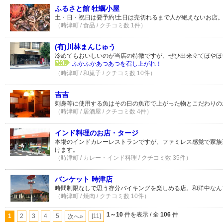
ふるさと館 牡蠣小屋
土・日・祝日は要予約!土日は売切れるまで人が絶えないお店
（時津町 / 食品 / クチコミ数 1件）
(有)川林まんじゅう
冷めてもおいしいのが当店の特徴ですが、ぜひ出来立てほやほ
ふかふかあつあつを召し上がれ！
（時津町 / 和菓子 / クチコミ数 10件）
吉吉
刺身等に使用する魚はその日の魚市で上がった物とこだわりの
（時津町 / 居酒屋 / クチコミ数 4件）
インド料理のお店・タージ
本場のインドカレーレストランですが、ファミレス感覚で家族
けます。
（時津町 / カレー・インド料理 / クチコミ数 35件）
バンケット 時津店
時間制限なしで思う存分バイキングを楽しめる店。和洋中なん
（時津町 / 焼肉 / クチコミ数 10件）
1～10
件を表示 / 全
106
件
1
2
3
4
5
[11]
次へ»