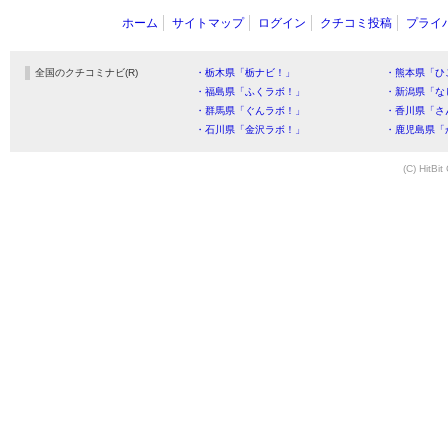
ホーム
サイトマップ
ログイン
クチコミ投稿
プライ
全国のクチコミナビ(R)
・栃木県「栃ナビ！」
・熊本県「ひ
・福島県「ふくラボ！」
・新潟県「な
・群馬県「ぐんラボ！」
・香川県「さ
・石川県「金沢ラボ！」
・鹿児島県「
(C) HitBit