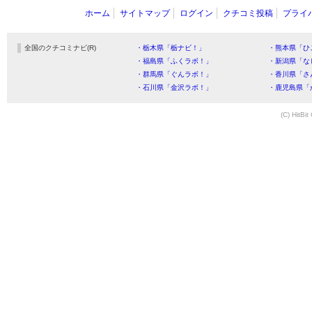
ホーム
サイトマップ
ログイン
クチコミ投稿
プライ
全国のクチコミナビ(R)
・栃木県「栃ナビ！」
・熊本県「ひ
・福島県「ふくラボ！」
・新潟県「な
・群馬県「ぐんラボ！」
・香川県「さ
・石川県「金沢ラボ！」
・鹿児島県「
(C) HitBit