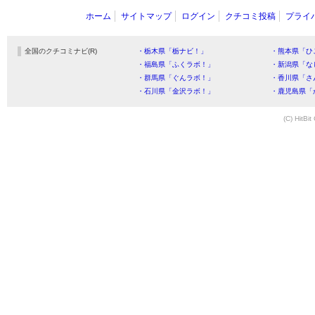
ホーム
サイトマップ
ログイン
クチコミ投稿
プライ
全国のクチコミナビ(R)
・栃木県「栃ナビ！」
・熊本県「ひ
・福島県「ふくラボ！」
・新潟県「な
・群馬県「ぐんラボ！」
・香川県「さ
・石川県「金沢ラボ！」
・鹿児島県「
(C) HitBit