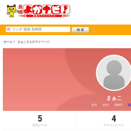
ホーム
まぁこさんのマイページ
まぁこ
女性
30代
長崎市
稲
5
4
総合レベル
クチコミレベル