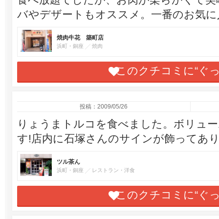
バやデザートもオススメ。一番のお気に
焼肉牛花 築町店
浜町・銅座
焼肉
このクチコミに“ぐ
投稿：2009/05/26
りょうまトルコを食べました。ボリュー
す!店内に石塚さんのサインが飾ってありま
ツル茶ん
浜町・銅座
レストラン・洋食
このクチコミに“ぐ