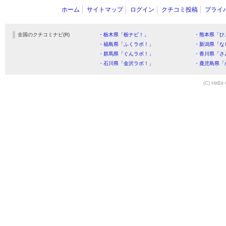
ホーム
サイトマップ
ログイン
クチコミ投稿
プライ
全国のクチコミナビ(R)
・栃木県「栃ナビ！」
・熊本県「ひ
・福島県「ふくラボ！」
・新潟県「な
・群馬県「ぐんラボ！」
・香川県「さ
・石川県「金沢ラボ！」
・鹿児島県「
(C) HitBit