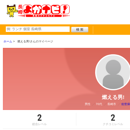
ホーム
燃える男!さんのマイページ
燃える男!
男性
70代
長崎市
佐世保
2
2
総合レベル
クチコミレベル