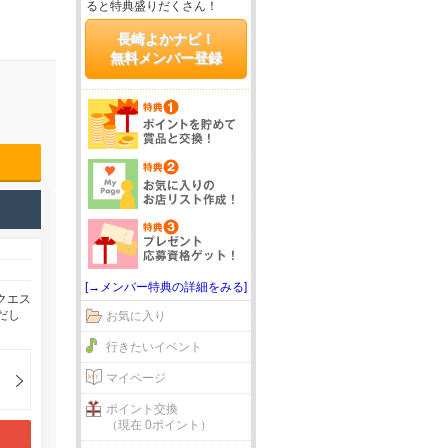
ると特典盛りだくさん！
長崎よかナビ！
無料メンバー登録
[→メンバー特典の詳細をみる]
クエス
だし
お気に入り
行きたいイベント
マイページ
ポイント交換
（現在 0ポイント）