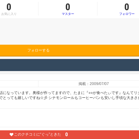
0
0
0
お気に入り
マスター
フォロワー
フォローする
掲載：2009/07/07
話になっています。奥様が作ってますので、たまに『○○が食べたぃです』なんてリ
でとっても嬉しいですね☆彡 シナモンロールもコーヒーパンも安いし手頃な大きさ
0
このクチコミに“ぐっ”ときた