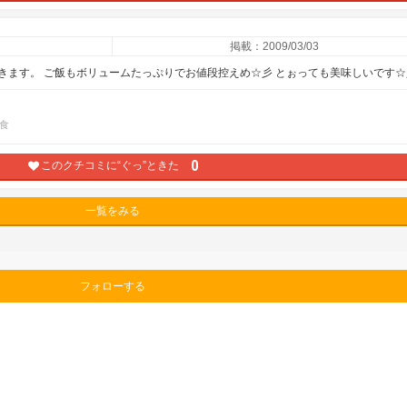
掲載：2009/03/03
きます。 ご飯もボリュームたっぷりでお値段控えめ☆彡 とぉっても美味しいです☆
食
0
このクチコミに“ぐっ”ときた
一覧をみる
フォローする