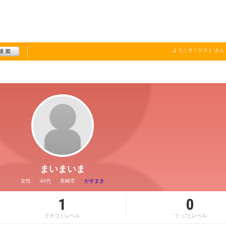
ようこそ！
ゲスト
さん
まいまいま
女性
40代
長崎市
かすまき
1
0
クチコミレベル
“ぐっ”とレベル