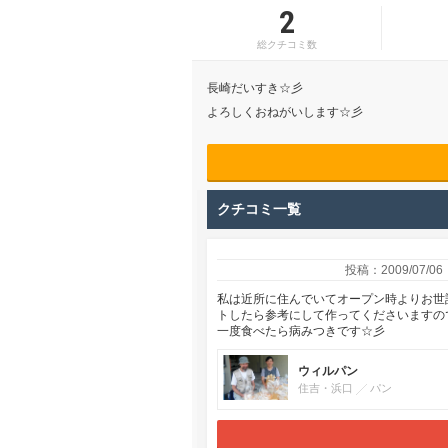
2
総クチコミ数
長崎だいすき☆彡
よろしくおねがいします☆彡
クチコミ一覧
投稿：2009/07/06
私は近所に住んでいてオープン時よりお世
トしたら参考にして作ってくださいますの
一度食べたら病みつきです☆彡
ウィルパン
住吉・浜口
パン