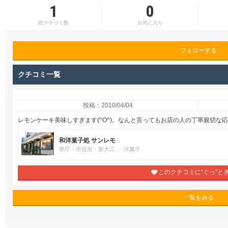
1
0
総クチコミ数
お気に入り
フォローする
クチコミ一覧
投稿：2010/04/04
レモンケーキ美味しすぎます(^O^)。なんと言ってもお店の人の丁寧親切な応
和洋菓子処 サンレモ
県庁・市役所・新大工
洋菓子
このクチコミに“ぐっ”と
一覧をみる