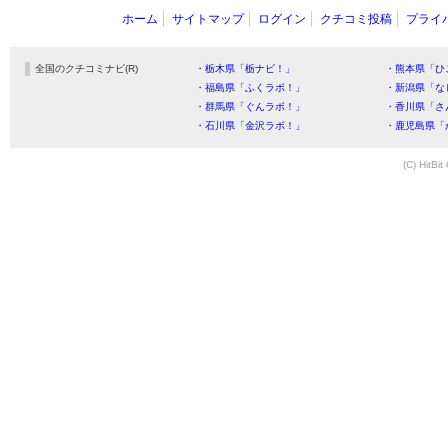
ホーム
サイトマップ
ログイン
クチコミ投稿
プライ
全国のクチコミナビ(R)
・栃木県「栃ナビ！」
・熊本県「ひ
・福島県「ふくラボ！」
・新潟県「な
・群馬県「ぐんラボ！」
・香川県「さ
・石川県「金沢ラボ！」
・鹿児島県「
(C) HitBit