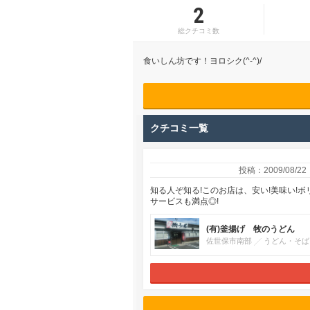
2
総クチコミ数
食いしん坊です！ヨロシク(^-^)/
クチコミ一覧
投稿：2009/08/22
知る人ぞ知る!このお店は、安い!美味い!
サービスも満点◎!
(有)釜揚げ 牧のうどん
佐世保市南部
うどん・そば