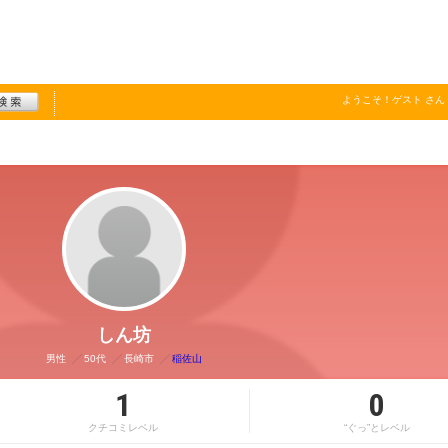
ようこそ！
ゲスト
さん
しん坊
男性
50代
長崎市
稲佐山
1
0
クチコミレベル
“ぐっ”とレベル