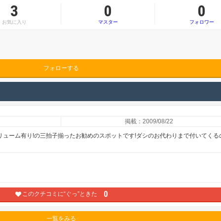
3
0
0
お気に入り
マスター
フォロワー
フォローする
掲載：2009/08/22
ボリューム有り!の三拍子揃ったお勧めのスポットです!ダシのお代わりまで付いてくる
0
このクチコミに“ぐっ”ときた
一覧をみる