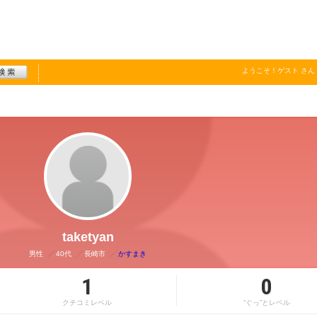
ようこそ！
ゲスト
さん
taketyan
男性
40代
長崎市
かすまき
1
0
クチコミレベル
“ぐっ”とレベル