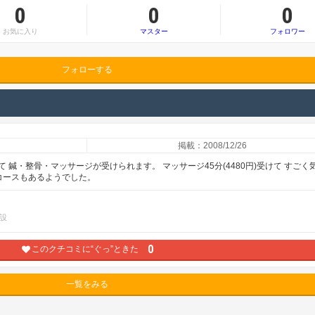
0
0
0
お気に入り
マスター
フォロワー
フォローする
掲載：2008/12/26
鍼・整骨・マッサージが受けられます。 マッサージ45分(4480円)受けて すごく
分コースもあるようでした。
設
0
このクチコミに“ぐっ”ときた
一覧をみる