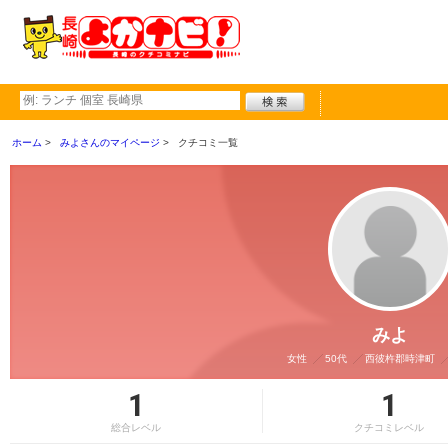
ホーム
みよさんのマイページ
クチコミ一覧
みよ
女性
50代
西彼杵郡時津町
1
1
総合レベル
クチコミレベル