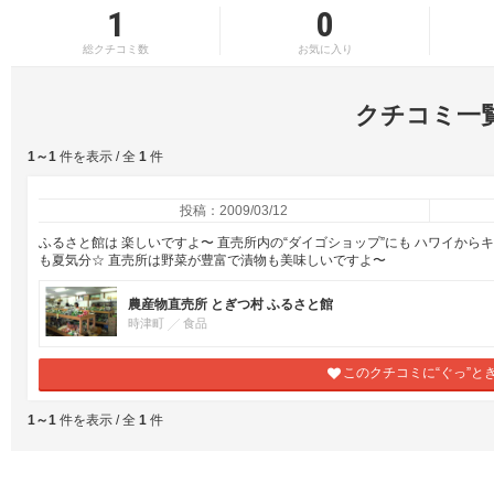
1
0
総クチコミ数
お気に入り
クチコミ一
1～1
件を表示 / 全
1
件
投稿：2009/03/12
ふるさと館は 楽しいですよ〜 直売所内の“ダイゴショップ”にも ハワイから
も夏気分☆ 直売所は野菜が豊富で漬物も美味しいですよ〜
農産物直売所 とぎつ村 ふるさと館
時津町
食品
このクチコミに“ぐっ”と
1～1
件を表示 / 全
1
件