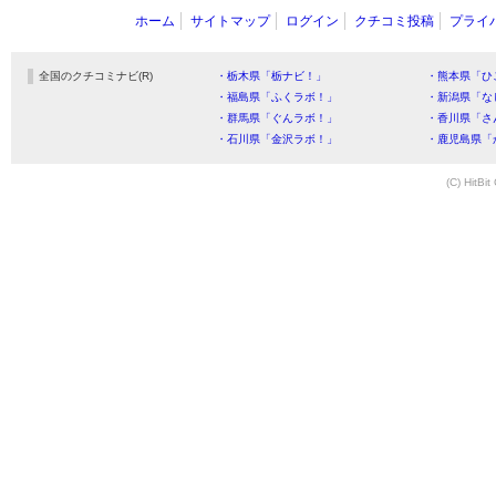
ホーム
サイトマップ
ログイン
クチコミ投稿
プライ
全国のクチコミナビ(R)
・栃木県「栃ナビ！」
・熊本県「ひ
・福島県「ふくラボ！」
・新潟県「な
・群馬県「ぐんラボ！」
・香川県「さ
・石川県「金沢ラボ！」
・鹿児島県「
(C) HitBit