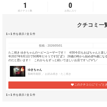
1
0
総クチコミ数
お気に入り
クチコミ一
1～1
件を表示 / 全
1
件
投稿：2026/05/01
たこ焼き ゆきちゃんのヘビーユーザーです！ 4/30今日もおばちゃんと楽
年2027年9月1日で50周年だそうですΣ(ﾟДﾟ) 28歳の時から始め@%歳に
のだと思います！ これからもずっと続いてほしいお店です＼(^o^)／
ゆきちゃん
長崎市南部
お好み焼き・たこ焼き
このクチコミに“ぐっ”と
1～1
件を表示 / 全
1
件