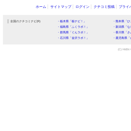
ホーム
サイトマップ
ログイン
クチコミ投稿
プライ
全国のクチコミナビ(R)
・栃木県「栃ナビ！」
・熊本県「ひ
・福島県「ふくラボ！」
・新潟県「な
・群馬県「ぐんラボ！」
・香川県「さ
・石川県「金沢ラボ！」
・鹿児島県「
(C) HitBit