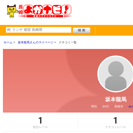
ホーム
坂本龍馬さんのマイページ
クチコミ一覧
坂本龍馬
男性
60代
長崎市
め
1
1
総合レベル
クチコミレベル