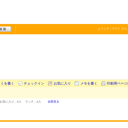
ようこそ！
ゲスト
さん
コミを書く
チェックイン
お気に入り
メモを書く
印刷用ページ
お気に入り…
4人
ランチ…
4人
全部見る