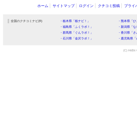
ホーム
サイトマップ
ログイン
クチコミ投稿
プライ
全国のクチコミナビ(R)
・栃木県「栃ナビ！」
・熊本県「ひ
・福島県「ふくラボ！」
・新潟県「な
・群馬県「ぐんラボ！」
・香川県「さ
・石川県「金沢ラボ！」
・鹿児島県「
(C) HitBit