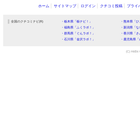
ホーム
サイトマップ
ログイン
クチコミ投稿
プライ
全国のクチコミナビ(R)
・栃木県「栃ナビ！」
・熊本県「ひ
・福島県「ふくラボ！」
・新潟県「な
・群馬県「ぐんラボ！」
・香川県「さ
・石川県「金沢ラボ！」
・鹿児島県「
(C) HitBit