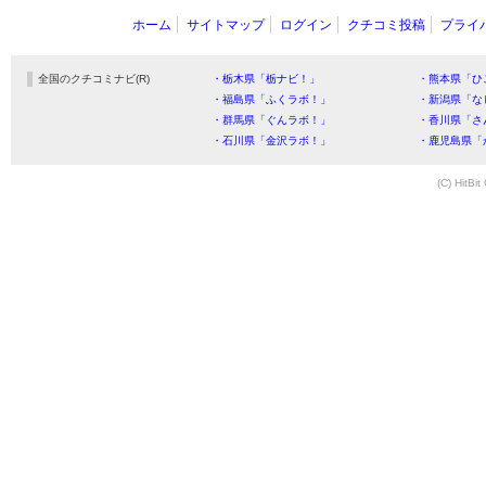
ホーム
サイトマップ
ログイン
クチコミ投稿
プライ
全国のクチコミナビ(R)
・栃木県「栃ナビ！」
・熊本県「ひ
・福島県「ふくラボ！」
・新潟県「な
・群馬県「ぐんラボ！」
・香川県「さ
・石川県「金沢ラボ！」
・鹿児島県「
(C) HitBit