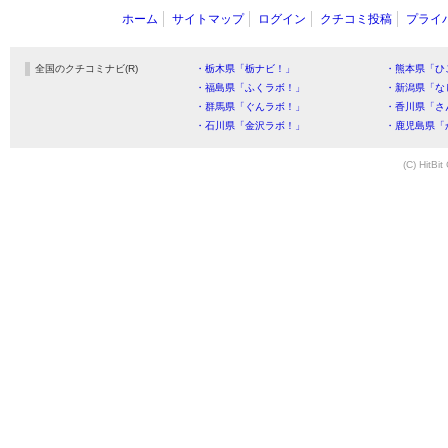
ホーム
サイトマップ
ログイン
クチコミ投稿
プライ
全国のクチコミナビ(R)
・栃木県「栃ナビ！」
・熊本県「ひ
・福島県「ふくラボ！」
・新潟県「な
・群馬県「ぐんラボ！」
・香川県「さ
・石川県「金沢ラボ！」
・鹿児島県「
(C) HitBit