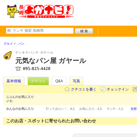
グルメ
パン
ゲンキナパンヤ ガヤール
元気なパン屋 ガヤール
095-825-4420
基本情報
クチコミ
Q&A
写真
クチコミを書く
チェックイン
じぶんのお気に入り:
メモ:
みんなのお気に入り:
行ってみたい！…
8人
お気に入り…
4人
ランチ…
1人
全部
このお店・スポットに寄せられたお問い合わせ