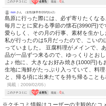
0
このクチコミに
現在：
人
non
さん （女性/諫早市/20代/Lv.2）
島原に行った際には、必ず寄りたくなる
毎月ごとに変わる季節の懐石(3990円)
愛らしく、その月の行事、素材を生かし
私が行ったのは5月だったので、こいの
っていました。 豆腐料理がメインで、
品が一品ずつ来るので、ゆっくりとお
よ♪ 他に、大きなお好み焼き(1000円)
生地に海鮮がたっぷり入っていて、料理
と、帰る頃に出来たてを持ち帰ること
掲載：2009/02/05）
0
このクチコミに
現在：
人
※クチコミ情報はユーザーの主観的なコ