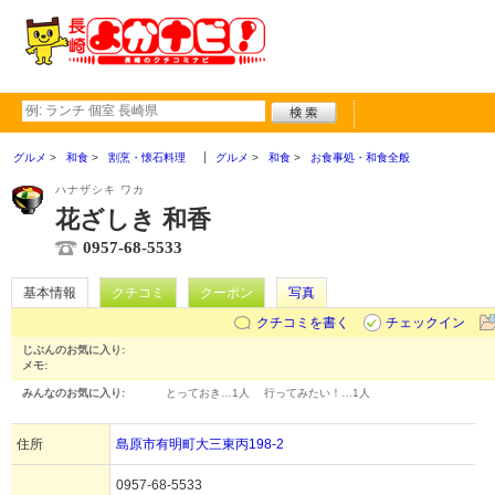
グルメ
和食
割烹・懐石料理
グルメ
和食
お食事処・和食全般
ハナザシキ ワカ
花ざしき 和香
0957-68-5533
基本情報
クチコミ
クーポン
写真
クチコミを書く
チェックイン
じぶんのお気に入り:
メモ:
みんなのお気に入り:
とっておき…
1人
行ってみたい！…
1人
住所
島原市有明町大三東丙198-2
0957-68-5533