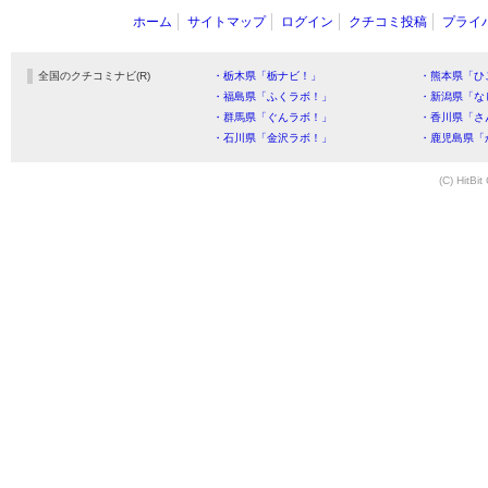
ホーム
サイトマップ
ログイン
クチコミ投稿
プライ
全国のクチコミナビ(R)
・栃木県「栃ナビ！」
・熊本県「ひ
・福島県「ふくラボ！」
・新潟県「な
・群馬県「ぐんラボ！」
・香川県「さ
・石川県「金沢ラボ！」
・鹿児島県「
(C) HitBit