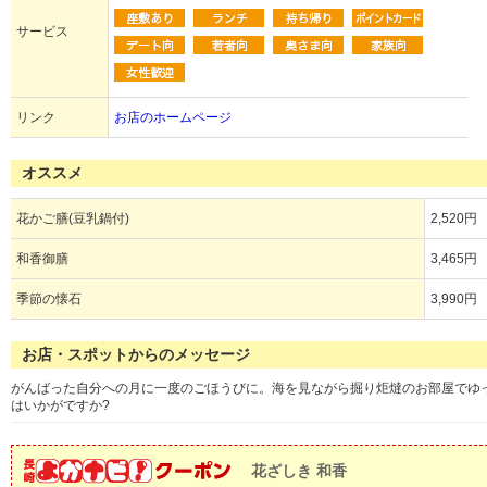
サービス
リンク
お店のホームページ
オススメ
花かご膳(豆乳鍋付)
2,520円
和香御膳
3,465円
季節の懐石
3,990円
お店・スポットからのメッセージ
がんばった自分への月に一度のごほうびに。海を見ながら掘り炬燵のお部屋でゆ
はいかがですか?
花ざしき 和香