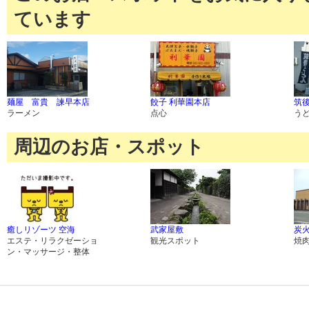
ています
麺屋 富貴 諫早本店
餃子 利華園本店
筑
ラーメン
点心
う
周辺のお店・スポット
癒しリゾーツ 空海
武家屋敷
炭
エステ・リラクゼーショ
観光スポット
焼
ン・マッサージ・整体