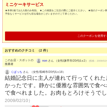
ミニケーキサービス
★本券1枚でお1人様のみ有効。 ★この画面をご注文の際にご提示ください。 ★他のクーポン
予告なくサービスを打ち切る場合がございますのでご了承ください。
このクーポンを使用す
おすすめのクチコミ （
2
件）
このお店・スポットの
non
さん （女性/諫早市/20代/Lv.2）
(投稿：2009/02/
推薦者
くばっち
さん （女性/長崎市/20代/Lv.18）
結婚記念日に主人が連れて行ってくれた
かったです。静かに優雅な雰囲気で食べ
で食べれました。お肉もとろけそうで
2009/02/10）