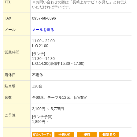
TEL
※お問い合わせの際は「長崎よかナビ！を見た」とお伝え
いただければ幸いです。
FAX
0957-68-0396
メール
メールを送る
11:00～22:00
L.O.21:00
営業時間
[ランチ]
11:30～14:30
L.O.14:30(準備中15:30～17:00)
店休日
不定休
駐車場
120台
席数
全60席、テーブル12席、個室8室
2,100円 ～ 5,775円
ご予算
[ランチ予算]
1,890円 ～