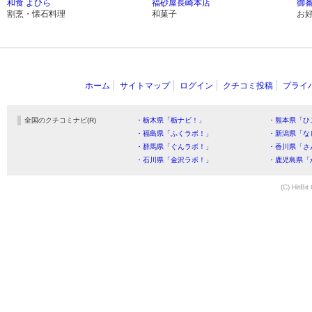
和食 よひら
福砂屋長崎本店
御
割烹・懐石料理
和菓子
お
ホーム
サイトマップ
ログイン
クチコミ投稿
プライ
全国のクチコミナビ(R)
・栃木県「栃ナビ！」
・熊本県「ひ
・福島県「ふくラボ！」
・新潟県「な
・群馬県「ぐんラボ！」
・香川県「さ
・石川県「金沢ラボ！」
・鹿児島県「
(C) HitBit