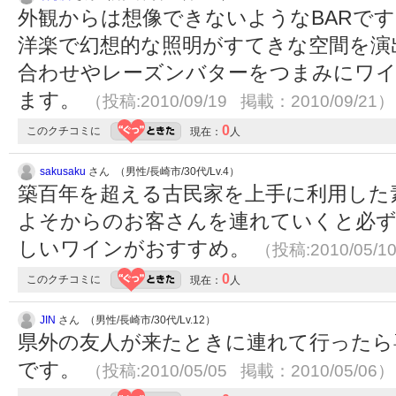
外観からは想像できないようなBARです
洋楽で幻想的な照明がすてきな空間を演
合わせやレーズンバターをつまみにワ
ます。
（投稿:2010/09/19 掲載：2010/09/21）
0
このクチコミに
現在：
人
sakusaku
さん （男性/長崎市/30代/Lv.4）
築百年を超える古民家を上手に利用した
よそからのお客さんを連れていくと必ず
しいワインがおすすめ。
（投稿:2010/05/1
0
このクチコミに
現在：
人
JIN
さん （男性/長崎市/30代/Lv.12）
県外の友人が来たときに連れて行ったら
です。
（投稿:2010/05/05 掲載：2010/05/06）