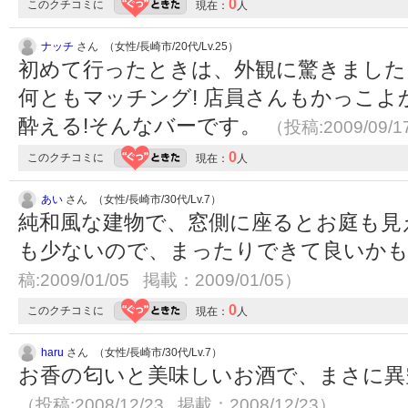
0
このクチコミに
現在：
人
ナッチ
さん （女性/長崎市/20代/Lv.25）
初めて行ったときは、外観に驚きました
何ともマッチング! 店員さんもかっこよ
酔える!そんなバーです。
（投稿:2009/09/
0
このクチコミに
現在：
人
あい
さん （女性/長崎市/30代/Lv.7）
純和風な建物で、窓側に座るとお庭も見
も少ないので、まったりできて良いかも
稿:2009/01/05 掲載：2009/01/05）
0
このクチコミに
現在：
人
haru
さん （女性/長崎市/30代/Lv.7）
お香の匂いと美味しいお酒で、まさに異
（投稿:2008/12/23 掲載：2008/12/23）