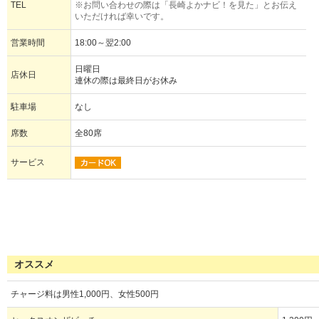
TEL
※お問い合わせの際は「長崎よかナビ！を見た」とお伝え
いただければ幸いです。
営業時間
18:00～翌2:00
日曜日
店休日
連休の際は最終日がお休み
駐車場
なし
席数
全80席
サービス
オススメ
チャージ料は男性1,000円、女性500円