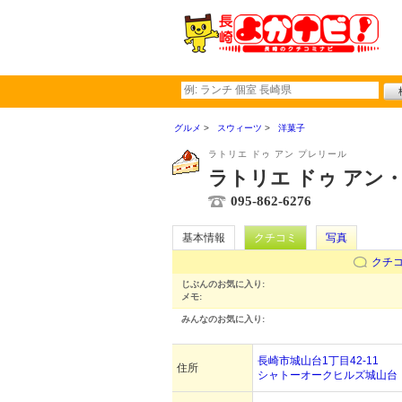
グルメ
スウィーツ
洋菓子
ラトリエ ドゥ アン プレリール
ラトリエ ドゥ アン
095-862-6276
基本情報
クチコミ
写真
クチ
じぶんのお気に入り:
メモ:
みんなのお気に入り:
長崎市城山台1丁目42-11
住所
シャトーオークヒルズ城山台