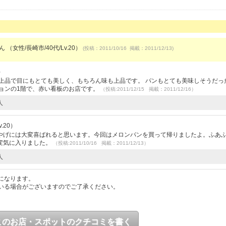
ん （女性/長崎市/40代/Lv.20）
(投稿：2011/10/16 掲載：2011/12/13)
）
上品で目にもとても美しく、もちろん味も上品です。 パンもとても美味しそうだっ
ョンの1階で、赤い看板のお店です。
（投稿:2011/12/15 掲載：2011/12/16）
人
.20）
やげには大変喜ばれると思います。今回はメロンパンを買って帰りましたよ。ふあ
変気に入りました。
（投稿:2011/10/16 掲載：2011/12/13）
人
になります。
いる場合がございますのでご了承ください。
このお店・スポットのクチコミを書く