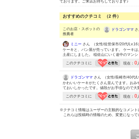
ております。ご来店お待ちしております♪
おすすめのクチコミ （
2
件）
このお店・スポットの
ドラゴンママ
さ
推薦者
ミニー
さん （女性/佐世保市/20代/Lv.16
ケーキと、パン屋が売っています。 ケーキは
土産にしました。 稲佐山にいく途中のマンシ
0
このクチコミに
現在：
ドラゴンママ
さん （女性/長崎市/40代/Lv
かわいいケーキがたくさん並んでます。おみ
ておいしかったです。値段がお手頃なので大
0
このクチコミに
現在：
※クチコミ情報はユーザーの主観的なコメント
これらは投稿時の情報のため、変更になって