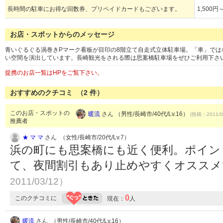
長時間の駐車にお得な回数券、プリペイドカードもございます。
1,500円
お店・スポットからのメッセージ
青いぐるぐる渦巻きPマーク看板が目印の8階立て自走式立体駐車場。「車」では
い空間を演出しています。長崎観光をされる際は思案橋駐車場をぜひご利用下さ
提携のお店一覧はHPをご覧下さい。
おすすめのクチコミ （
2
件）
このお店・スポットの
暖流
さん （男性/長崎市/40代/Lv.16）
(投稿：2011/0
推薦者
★ マ マ
さん （女性/長崎市/20代/Lv.7）
浜の町にも思案橋にも近く便利。ポイン
て、夜間割引もあり止めやすくオスス
2011/03/12）
0
このクチコミに
現在：
人
暖流
さん （男性/長崎市/40代/Lv.16）