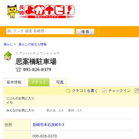
暮らし
暮らしの役立ち情報
シアンバシチュウシャジョウ
思案橋駐車場
095-826-0379
基本情報
クチコミ
写真
クチコミを書く
チェックイン
じぶんのお気に入り:
メモ:
みんなのお気に入り:
飲み会…
1人
接待…
1人
住所
長崎市本石灰町6-3
095-826-0379