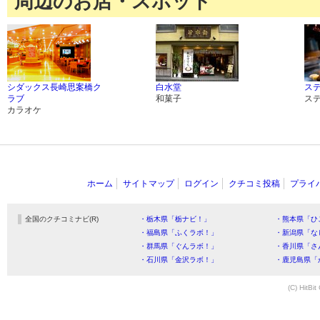
周辺のお店・スポット
シダックス長崎思案橋ク
白水堂
ス
ラブ
和菓子
ス
カラオケ
ホーム
サイトマップ
ログイン
クチコミ投稿
プライ
全国のクチコミナビ(R)
・栃木県「栃ナビ！」
・熊本県「ひ
・福島県「ふくラボ！」
・新潟県「な
・群馬県「ぐんラボ！」
・香川県「さ
・石川県「金沢ラボ！」
・鹿児島県「
(C) HitBit