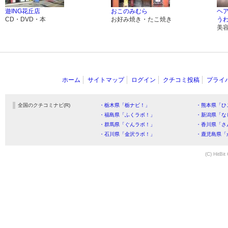
遊ING花丘店
おこのみむら
ヘ
CD・DVD・本
お好み焼き・たこ焼き
う
美
ホーム
サイトマップ
ログイン
クチコミ投稿
プライ
全国のクチコミナビ(R)
・栃木県「栃ナビ！」
・熊本県「ひ
・福島県「ふくラボ！」
・新潟県「な
・群馬県「ぐんラボ！」
・香川県「さ
・石川県「金沢ラボ！」
・鹿児島県「
(C) HitBit