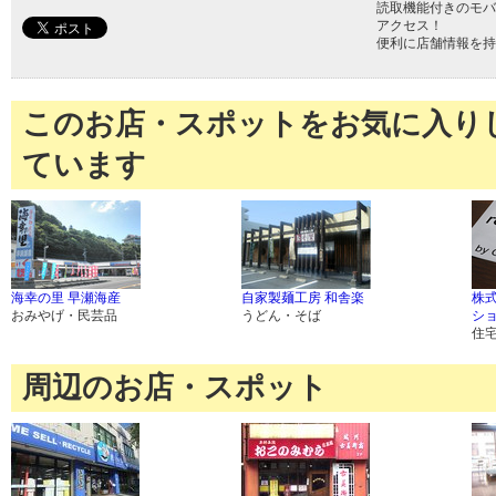
読取機能付きのモバ
アクセス！
便利に店舗情報を持
このお店・スポットをお気に入り
ています
海幸の里 早瀬海産
自家製麺工房 和舎楽
株
おみやげ・民芸品
うどん・そば
シ
住
周辺のお店・スポット