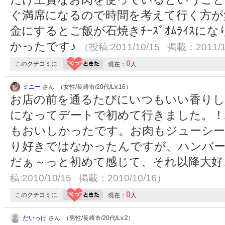
ぐ満席になるので時間を考えて行く方が
金にするとご飯が石焼きﾁｰｽﾞｵﾑﾗｲｽ
かったです♪
（投稿:2011/10/15 掲載：2011/1
0
このクチコミに
現在：
人
ミニー
さん （女性/長崎市/20代/Lv.16）
お店の前を通るたびにいつもいい香りし
になってデートで初めて行きました。！
もおいしかったです。お肉もジューシ
り好きではなかったんですが、ハンバ
だぁ～っと初めて感じて、それ以降大
稿:2010/10/15 掲載：2010/10/16）
0
このクチコミに
現在：
人
だいっけ
さん （男性/長崎市/20代/Lv.2）