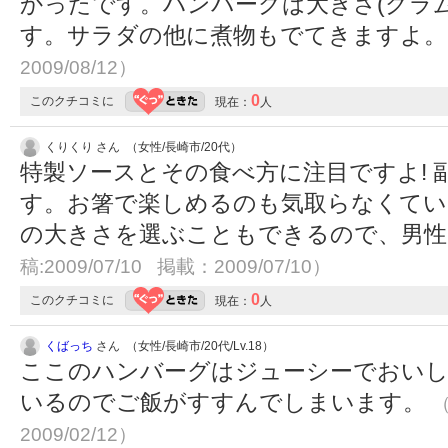
かったです。ハンバーグは大きさ(グラ
す。サラダの他に煮物もでてきますよ
2009/08/12）
0
このクチコミに
現在：
人
くりくり さん （女性/長崎市/20代）
特製ソースとその食べ方に注目ですよ!
す。お箸で楽しめるのも気取らなくていい
の大きさを選ぶこともできるので、男性
稿:2009/07/10 掲載：2009/07/10）
0
このクチコミに
現在：
人
くばっち
さん （女性/長崎市/20代/Lv.18）
ここのハンバーグはジューシーでおい
いるのでご飯がすすんでしまいます。
（
2009/02/12）