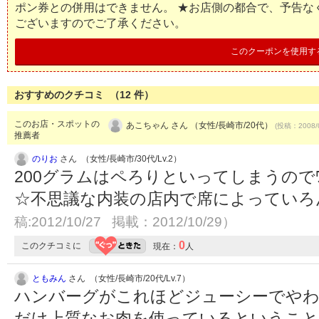
ポン券との併用はできません。 ★お店側の都合で、予告な
ございますのでご了承ください。
このクーポンを使用す
おすすめのクチコミ （
12
件）
このお店・スポットの
あこちゃん さん （女性/長崎市/20代）
(投稿：2008/
推薦者
のりお
さん （女性/長崎市/30代/Lv.2）
200グラムはペろりといってしまうのでﾜ
☆不思議な内装の店内で席によっていろ
稿:2012/10/27 掲載：2012/10/29）
0
このクチコミに
現在：
人
ともみん
さん （女性/長崎市/20代/Lv.7）
ハンバーグがこれほどジューシーでや
だけ上質なお肉を使っているということ