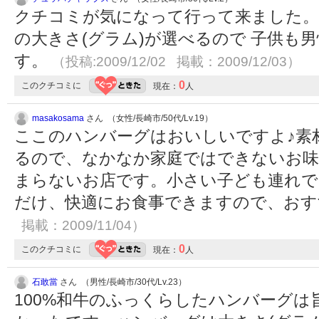
クチコミが気になって行って来ました。 
の大きさ(グラム)が選べるので 子供も
す。
（投稿:2009/12/02 掲載：2009/12/03）
0
このクチコミに
現在：
人
masakosama
さん （女性/長崎市/50代/Lv.19）
ここのハンバーグはおいしいですよ♪素
るので、なかなか家庭ではできないお味
まらないお店です。小さい子ども連れで
だけ、快適にお食事できますので、お
掲載：2009/11/04）
0
このクチコミに
現在：
人
石敢當
さん （男性/長崎市/30代/Lv.23）
100%和牛のふっくらしたハンバーグ