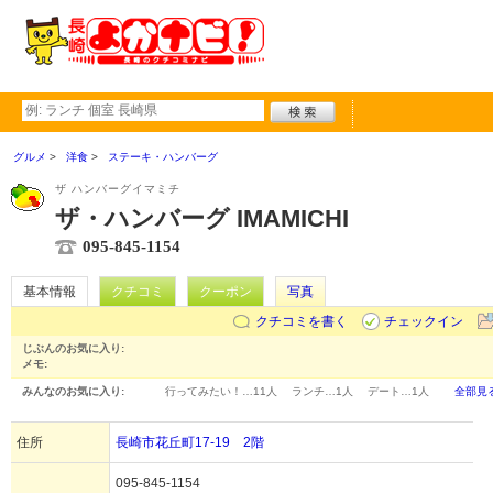
グルメ
洋食
ステーキ・ハンバーグ
ザ ハンバーグイマミチ
ザ・ハンバーグ IMAMICHI
095-845-1154
基本情報
クチコミ
クーポン
写真
クチコミを書く
チェックイン
じぶんのお気に入り:
メモ:
みんなのお気に入り:
行ってみたい！…
11人
ランチ…
1人
デート…
1人
全部見
住所
長崎市花丘町17-19 2階
095-845-1154