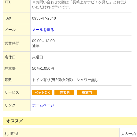
TEL
※お問い合わせの際は「長崎よかナビ！を見た」とお伝え
いただければ幸いです。
FAX
0955-47-2340
メール
メールを送る
09:00～18:00
営業時間
通年
店休日
火曜日
駐車場
50台/1,050円
席数
トイレ有り(男2個/女2個) シャワー無し
サービス
リンク
ホームページ
オススメ
利用料金
大人一泊 