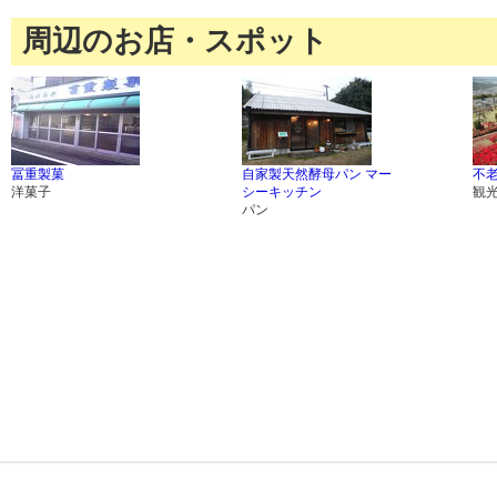
周辺のお店・スポット
冨重製菓
自家製天然酵母パン マー
不
洋菓子
シーキッチン
観
パン