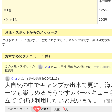
小中学生
車1台
1,050円
バイク1台
150円
お店・スポットからのメッセージ
つばきマリーナに併設する山と海に囲まれているキャンプ場です。釣りや海水浴
す。
おすすめのクチコミ （
1
件）
このお店・スポットの
クロ
さん （男性/長崎市/20代/Lv.6）
(投稿：2010/07
推薦者
クロ
さん （男性/長崎市/20代/Lv.6）
大自然の中でキャンプが出来て更に、海
ーツも楽しめるそうです♪バーベキュー
立ててぜひ利用したいと思います。
（投稿
0
このクチコミに
現在：
人