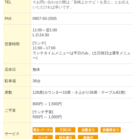
TEL
※お問い合わせの際は「長崎よかナビ！を見た」とお伝え
いただければ幸いです。
FAX
0957-50-2505
11:00～翌1:00
L.O.24:30
[ランチ]
営業時間
11:00～17:00
ランチタイムメニューは平日のみ。(土日祝日は通常メニュ
ー)
店休日
無休
駐車場
36台
席数
128席(カウンター10席・小上がり36席・テーブル82席)
800円 ～ 1,500円
ご予算
[ランチ予算]
500円 ～ 1,000円
サービス