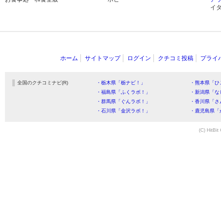
イ
ホーム
サイトマップ
ログイン
クチコミ投稿
プライ
全国のクチコミナビ(R)
・栃木県「栃ナビ！」
・熊本県「ひ
・福島県「ふくラボ！」
・新潟県「な
・群馬県「ぐんラボ！」
・香川県「さ
・石川県「金沢ラボ！」
・鹿児島県「
(C) HitBit