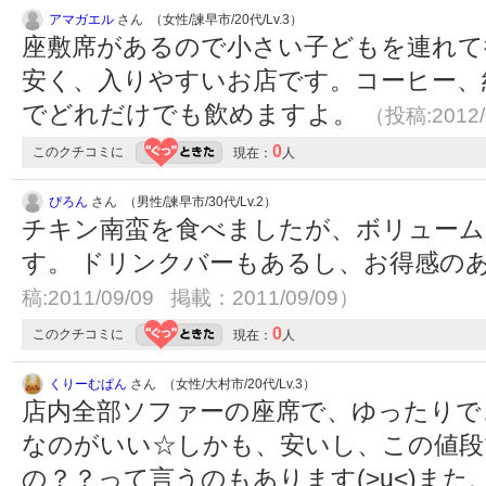
アマガエル
さん （女性/諫早市/20代/Lv.3）
座敷席があるので小さい子どもを連れて
安く、入りやすいお店です。コーヒー、
でどれだけでも飲めますよ。
（投稿:2012/
0
このクチコミに
現在：
人
ぴろん
さん （男性/諫早市/30代/Lv.2）
チキン南蛮を食べましたが、ボリュー
す。 ドリンクバーもあるし、お得感の
稿:2011/09/09 掲載：2011/09/09）
0
このクチコミに
現在：
人
くりーむぱん
さん （女性/大村市/20代/Lv.3）
店内全部ソファーの座席で、ゆったりで
なのがいい☆しかも、安いし、この値段
の？？って言うのもあります(>u<)ま