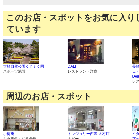
このお店・スポットをお気に入り
ています
大崎自然公園くじゃく園
DALI
長
スポーツ施設
レストラン・洋食
ェ・
Dej
レ
周辺のお店・スポット
小梅庵
トレジョリー西沢 大村店
イ
お食事処・和食全般
ホビー
ア