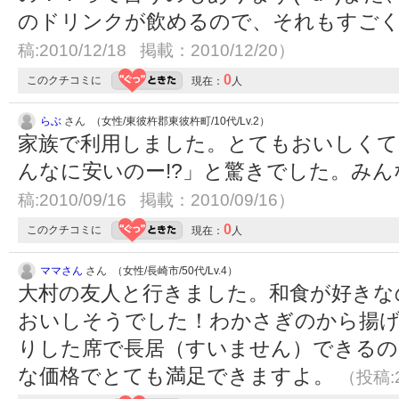
のドリンクが飲めるので、それもすご
稿:2010/12/18 掲載：2010/12/20）
0
このクチコミに
現在：
人
らぶ
さん （女性/東彼杵郡東彼杵町/10代/Lv.2）
家族で利用しました。とてもおいしくて
んなに安いのー!?」と驚きでした。み
稿:2010/09/16 掲載：2010/09/16）
0
このクチコミに
現在：
人
ママさん
さん （女性/長崎市/50代/Lv.4）
大村の友人と行きました。和食が好きな
おいしそうでした！わかさぎのから揚げ
りした席で長居（すいません）できるの
な価格でとても満足できますよ。
（投稿:2