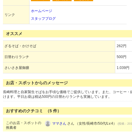
ホームページ
リンク
スタッフブログ
オススメ
ざるそば・かけそば
262円
日替わりランチ
500円
さいさき屋御膳
1.039円
お店・スポットからのメッセージ
長崎料理と自家製生そばをお手頃な価格でご提供しています。また、コーヒー・
けます。平日お昼は税込500円の日替わりランチも実施しています。
おすすめのクチコミ （
5
件）
このお店・スポットの
ママさん
さん （女性/長崎市/50代/Lv.4）
(投稿：201
推薦者