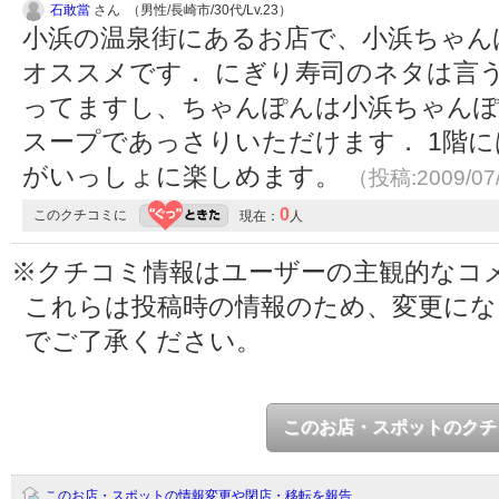
石敢當
さん （男性/長崎市/30代/Lv.23）
小浜の温泉街にあるお店で、小浜ちゃん
オススメです． にぎり寿司のネタは言
ってますし、ちゃんぽんは小浜ちゃんぽ
スープであっさりいただけます． 1階
がいっしょに楽しめます。
（投稿:2009/07
0
このクチコミに
現在：
人
※クチコミ情報はユーザーの主観的なコ
これらは投稿時の情報のため、変更に
でご了承ください。
このお店・スポットのクチ
このお店・スポットの情報変更や閉店・移転を報告