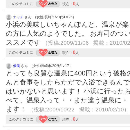
0
このクチコミに
現在：
人
ナッチ
さん （女性/長崎市/20代/Lv.25）
小浜の美味しいちゃんぽんと、温泉が楽
の方に人気のようでした。 お寿司のつ
ススメです
（投稿:2009/11/06 掲載：2010/02
0
このクチコミに
現在：
人
優美
さん （女性/長崎市/20代/Lv.17）
とっても良質な温泉に400円という破
んと食事をしたらただで入浴できるんで
はいかないと思います！ 小浜に行った
べて、温泉入って・・また違う温泉に・
ます！
（投稿:2009/10/22 掲載：2010/02/10）
0
このクチコミに
現在：
人