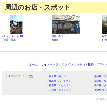
周辺のお店・スポット
ほっとふっと105
湯町酒店
蛇
日帰り温泉
酒類
お
ホーム
サイトマップ
ログイン
クチコミ投稿
プライ
全国のクチコミナビ(R)
・栃木県「栃ナビ！」
・熊本県「ひ
・福島県「ふくラボ！」
・新潟県「な
・群馬県「ぐんラボ！」
・香川県「さ
・石川県「金沢ラボ！」
・鹿児島県「
(C) HitBit