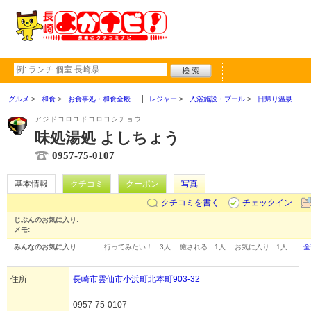
グルメ
和食
お食事処・和食全般
レジャー
入浴施設・プール
日帰り温泉
アジドコロユドコロヨシチョウ
味処湯処 よしちょう
0957-75-0107
基本情報
クチコミ
クーポン
写真
クチコミを書く
チェックイン
じぶんのお気に入り:
メモ:
みんなのお気に入り:
行ってみたい！…
3人
癒される…
1人
お気に入り…
1人
全
住所
長崎市雲仙市小浜町北本町903-32
0957-75-0107