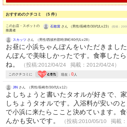
おすすめのクチコミ （
5
件）
このお店・スポットの
石敢當
さん （男性/長崎市/30代/Lv.23）
(投稿：2009
推薦者
スカッツ
さん （男性/西彼杵郡時津町/40代/Lv.28）
お昼に小浜ちゃんぽんをいただきました
んぽんで美味しかったです。食事したら
ね。
（投稿:2012/04/24 掲載：2012/04/24）
0
このクチコミに
現在：
人
JIN
さん （男性/長崎市/30代/Lv.12）
よしちょうと書いたタオルが好きで、
しちょうタオルです。入浴料が安いのと
で小浜に来たらここと決めています。食
んかも安いです。
（投稿:2010/05/10 掲載：2