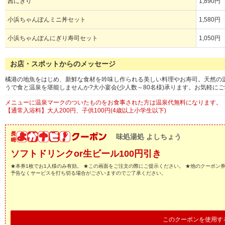
茜にぎり
1,890円
小浜ちゃんぽんミニ丼セット
1,580円
小浜ちゃんぽんにぎり寿司セット
1,050円
お店・スポットからのメッセージ
橘港の地魚をはじめ、新鮮な食材を吟味し作られる美しい料理やお寿司。天然の
うで食と温泉を堪能しませんか?大小宴会(少人数～80名様)承ります。お気軽に
メニューに温泉マークのついたものをお食事された方は温泉代無料になります。
【通常入浴料】大人200円、子供100円(4歳以上小学生以下)
味処湯処 よしちょう
ソフトドリンクor生ビール100円引き
★本券1枚でお1人様のみ有効。 ★この画面をご注文の際にご提示ください。 ★他のクーポン
予告なくサービスを打ち切る場合がございますのでご了承ください。
このクーポンを使用す