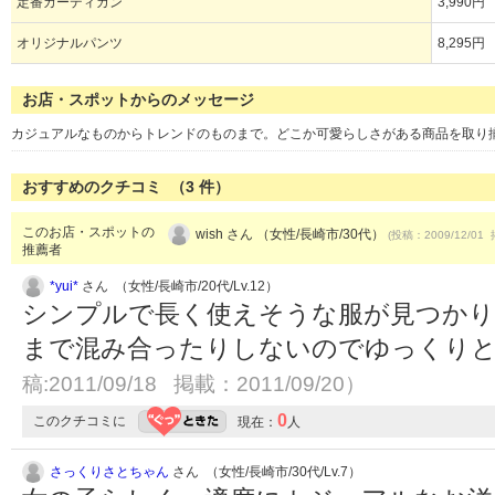
定番カーディガン
3,990円
オリジナルパンツ
8,295円
お店・スポットからのメッセージ
カジュアルなものからトレンドのものまで。どこか可愛らしさがある商品を取り
おすすめのクチコミ （
3
件）
このお店・スポットの
wish さん （女性/長崎市/30代）
(投稿：2009/12/01 
推薦者
*yui*
さん （女性/長崎市/20代/Lv.12）
シンプルで長く使えそうな服が見つかり
まで混み合ったりしないのでゆっくり
稿:2011/09/18 掲載：2011/09/20）
0
このクチコミに
現在：
人
さっくりさとちゃん
さん （女性/長崎市/30代/Lv.7）