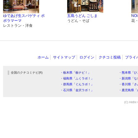
ゆであげ生スパゲティ ポ
五島うどん ごしま
NOi
ポラマーマ
うどん・そば
花
レストラン・洋食
ホーム
サイトマップ
ログイン
クチコミ投稿
プライ
全国のクチコミナビ(R)
・栃木県「栃ナビ！」
・熊本県「ひ
・福島県「ふくラボ！」
・新潟県「な
・群馬県「ぐんラボ！」
・香川県「さ
・石川県「金沢ラボ！」
・鹿児島県「
(C) HitBit