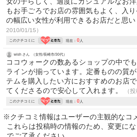
女の子らしく、適度にカジュアルなお洋
もお手ごろでお店の雰囲気もよく、入りや
の幅広い女性が利用できるお店だと思
2010/01/15）
0
このクチコミに
現在：
人
wish さん （女性/長崎市/30代）
ココウォークの数あるショップの中でも
ラインが揃っています。定番ものの質が
テムを購入したい方におすすめのお店で
てくださるので安心して入れます。
（投稿
0
このクチコミに
現在：
人
※クチコミ情報はユーザーの主観的なコ
これらは投稿時の情報のため、変更に
でご了承ください。