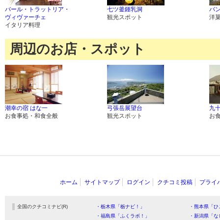
バール・トラットリア・
七ツ釜鍾乳洞
バ
ヴィヴァーチェ
観光スポット
洋
イタリア料理
周辺のお店・スポット
潮幸の宿 はな一
弓張岳展望台
九
お食事処・和食全般
観光スポット
お
ホーム
サイトマップ
ログイン
クチコミ投稿
プライ
全国のクチコミナビ(R)
・栃木県「栃ナビ！」
・熊本県「ひ
・福島県「ふくラボ！」
・新潟県「な