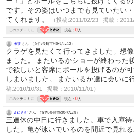
ー！」とボールをこちらに投げてくるの
です。その姿はいつまでも見ていたい・
てくれます。
（投稿:2011/02/23 掲載：2011/
0
このクチコミに
現在：
人
抹茶
さん （女性/長崎市/40代/Lv.13）
クラゲを見たくて行ってきました。想像
ました。 またいるかショーが終わった
で欲しいと客席にボールを投げるのが可
しまいました。 またいるか達に会いに
稿:2010/10/31 掲載：2010/11/01）
0
このクチコミに
現在：
人
えにきむ
さん （女性/長崎市/30代/Lv.9）
三連休の中日に行きました。車で入庫待
した。亀が泳いでいるのを間近で見れる