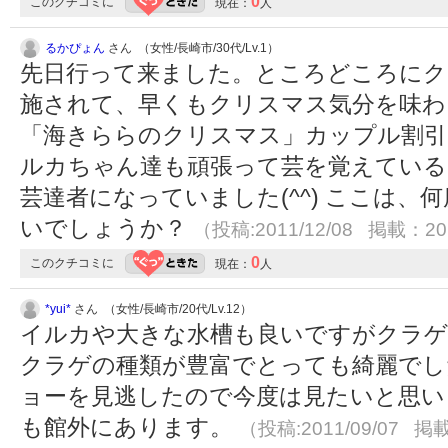
0
このクチコミに
現在：
人
るかぴょん
さん （女性/長崎市/30代/Lv.1）
先日行って来ました。ところどころに
施されて、早くもクリスマス気分を味わっ
「海きららのクリスマス」カップル割引
ルカちゃん達も頑張って芸を覚えている
芸達者になっていました(^^) ここは
いでしょうか？
（投稿:2011/12/08 掲載：201
0
このクチコミに
現在：
人
*yui*
さん （女性/長崎市/20代/Lv.12）
イルカや大きな水槽も良いですがクラゲ
クラゲの種類が豊富でとっても綺麗でし
ョーを見逃したので今度は見たいと思い
も館外にあります。
（投稿:2011/09/07 掲載