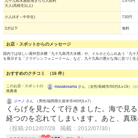
九十九島水族館海きらら入館料
1,470円
大人(高校生以上)
小人(4才～中学生)
730円
3才以下
無料
お店・スポットからのメッセージ
国内では珍しい屋外型水槽「九十九島湾大水槽」や、イルカと心ふれあう「九十
を展示する「クラゲシンフォニードーム」など、九十九島の豊かな海に息づく生
おすすめのクチコミ （
16
件）
このお店・スポットの
masakosama
さん （女性/長崎市/50代/Lv.19）
(投
推薦者
ジーノ
さん （男性/福岡県久留米市/40代/Lv.7）
くらげを見たくて行きました。海で見る
経つのを忘れてしまいます。あと、真珠
（投稿:2012/07/28 掲載：2012/07/30）