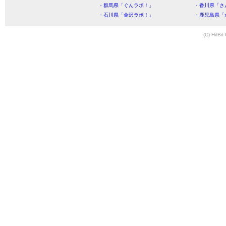
・群馬県「ぐんラボ！」
・香川県「さ
・石川県「金沢ラボ！」
・鹿児島県「
(C) HitBit