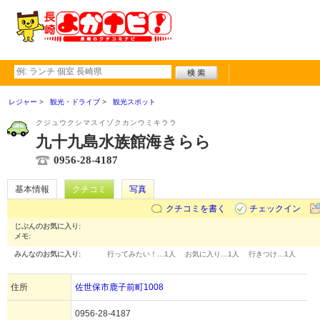
レジャー
観光・ドライブ
観光スポット
クジュウクシマスイゾクカンウミキララ
九十九島水族館海きらら
0956-28-4187
基本情報
クチコミ
写真
クチコミを書く
チェックイン
じぶんのお気に入り:
メモ:
みんなのお気に入り:
行ってみたい！…
1人
お気に入り…
1人
行きつけ…
1人
住所
佐世保市鹿子前町1008
0956-28-4187