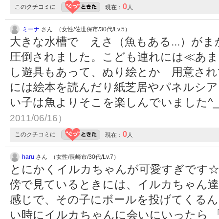
0
このクチコミに
現在：
人
ミーナ
さん （女性/佐世保市/30代/Lv.5）
大きな水槽で えさ（魚もある...）
圧倒されました。こども連れには≪あま
し遊具もあって、ぬり絵とか 用意され
には絵本を読んだり紙芝居やパネルシア
い子は魚よりそこを楽しんでいました^_
2011/06/16）
0
このクチコミに
現在：
人
haru
さん （女性/長崎市/30代/Lv.7）
とにかくイルカちゃんが可愛すぎです☆
傍で見ているときには、イルカちゃん達
感じで、その子にボールを投げてくるん
い時にイルカちゃんに会いにいったら 