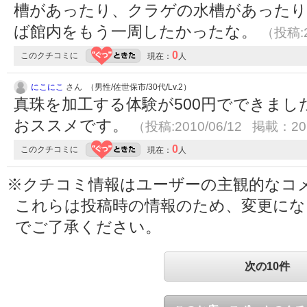
槽があったり、クラゲの水槽があったり
ば館内をもう一周したかったな。
（投稿:2
0
このクチコミに
現在：
人
にこにこ
さん （男性/佐世保市/30代/Lv.2）
真珠を加工する体験が500円でできま
おススメです。
（投稿:2010/06/12 掲載：201
0
このクチコミに
現在：
人
※クチコミ情報はユーザーの主観的なコ
これらは投稿時の情報のため、変更に
でご了承ください。
次の10件