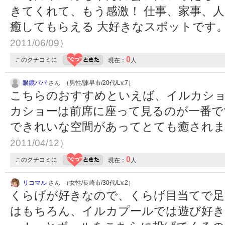
きてくれて、もう感激！ 仕事、家事、
癒してもらえる 大好きなスポットです
2011/06/09）
0
このクチコミに
現在：
人
眼鏡パパ
さん （男性/諫早市/20代/Lv.7）
こちらのおすすめといえば、イルカショーと
カショーは前席に座って見るのが一番で
できれいな空間があってとても癒され
2011/04/12）
0
このクチコミに
現在：
人
リコマル
さん （女性/長崎市/30代/Lv.2）
くらげが好きなので、くらげ目当てで足
はもちろん、イルカプールでは遊び好